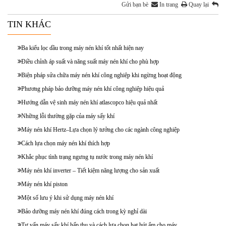
Gửi bạn bè
In trang
Quay lại
TIN KHÁC
Ba kiểu lọc dầu trong máy nén khí tốt nhất hiện nay
Điều chỉnh áp suất và năng suất máy nén khí cho phù hợp
Biện pháp sửa chữa máy nén khí công nghiệp khi ngừng hoạt động
Phương pháp bảo dưỡng máy nén khí công nghiệp hiệu quả
Hướng dẫn vệ sinh máy nén khí atlascopco hiệu quả nhất
Những lỗi thường gặp của máy sấy khí
Máy nén khí Hertz–Lựa chọn lý tưởng cho các ngành công nghiệp
Cách lựa chọn máy nén khí thích hợp
Khắc phục tình trạng ngưng tụ nước trong máy nén khí
Máy nén khí inverter – Tiết kiệm năng lượng cho sản xuất
Máy nén khí piston
Một số lưu ý khi sử dụng máy nén khí
Bảo dưỡng máy nén khí đúng cách trong kỳ nghỉ dài
Tư vấn máy sấy khí hấp thụ và cách lựa chọn hạt hút ẩm cho máy