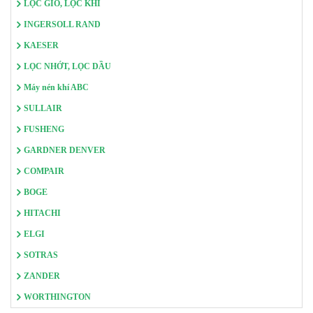
LỌC GIÓ, LỌC KHÍ
INGERSOLL RAND
KAESER
LỌC NHỚT, LỌC DẦU
Máy nén khí ABC
SULLAIR
FUSHENG
GARDNER DENVER
COMPAIR
BOGE
HITACHI
ELGI
SOTRAS
ZANDER
WORTHINGTON