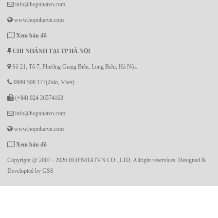
info@hopnhatvn.com
www.hopnhatvn.com
Xem bản đồ
CHI NHÁNH TẠI TP HÀ NỘI
Số 21, Tổ 7, Phường Giang Biên, Long Biên, Hà Nội.
0989 508 177(Zalo, Vber)
(+84) 024 36574163
info@hopnhatvn.com
www.hopnhatvn.com
Xem bản đồ
Copyright @ 2007 - 2026 HOPNHATVN CO .,LTD. Allright reservices. Designed &
Developted by
GSS