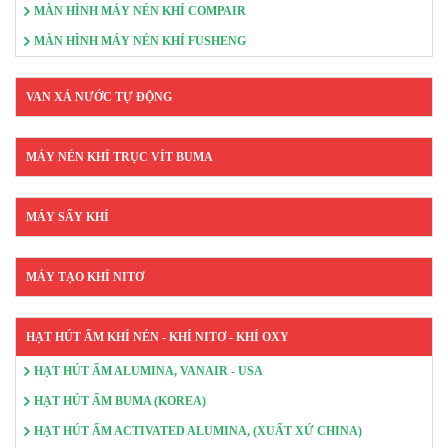
MÀN HÌNH MÁY NÉN KHÍ COMPAIR
MÀN HÌNH MÁY NÉN KHÍ FUSHENG
VAN XẢ NƯỚC TỰ ĐỘNG
MÁY NÉN KHÍ TRỤC VÍT BUMA
MÁY SẤY KHÍ
MÁY TẠO KHÍ NITƠ
HẠT HÚT ẨM KHÍ NÉN - KHÍ NITƠ - KHÍ OXY
HẠT HÚT ẨM ALUMINA, VANAIR - USA
HẠT HÚT ẨM BUMA (KOREA)
HẠT HÚT ẨM ACTIVATED ALUMINA, (XUẤT XỨ CHINA)