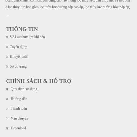
locthuyluckhinen.com chuyên cung cấp Hệ thống lọc thủy lực, dầu thủy lực và đặc biệt
là lọc thủy lực bao gồm lọc thủy lực đường cấp cao áp, lọc thủy lực đường hồi thấp áp,
....
THÔNG TIN
Về Lọc thủy lực khí nén
Tuyển dụng
Khuyến mãi
Sơ đồ trang
CHÍNH SÁCH & HỖ TRỢ
Quy định sử dụng
Hướng dẫn
Thanh toán
Vận chuyển
Download