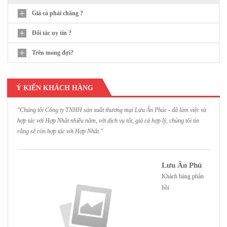
Giá cả phải chăng ?
Đối tác uy tín ?
Trên mong đợi?
Ý KIẾN KHÁCH HÀNG
"Chúng tôi Công ty TNHH sản xuất thương mại Lưu Ân Phúc - đã làm việc và
"
hợp tác với Hợp Nhất nhiều năm, với dịch vụ tốt, giá cả hợp lý, chúng tôi tin
H
rằng sẽ còn hợp tác với Hợp Nhất."
h
Lưu Ân Phú
Khách hàng phản
hồi