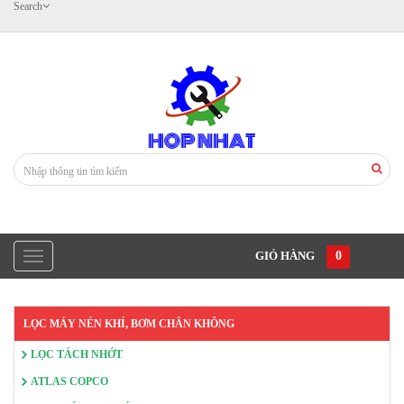
Search
GIỎ HÀNG
0
LỌC MÁY NÉN KHÍ, BƠM CHÂN KHÔNG
LỌC TÁCH NHỚT
ATLAS COPCO