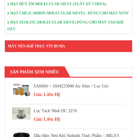
HẠT HÚT ẨM MOLECULAR SIEVE (XUẤT XỨ CHINA)
HẠT CMS (CARBON MOLECULAR SIEVE) - DÙNG CHO MÁY NITƠ
HẠT ZEOLITE (MOLECULAR SIEVE) DÙNG CHO MÁY TẠO KHÍ
OXY
MÁY NÉN KHÍ TRỤC VÍT BUMA
SẢN PHẨM XEM NHIỀU
SA6684 = 1604223000 Air FIlter / Lọc Gió
Giá:
Liên Hệ
Lọc Tách Nhớt DC 3270
Giá:
Liên Hệ
Dầu Máy Nén Khí Nghành Thực Phẩm – MILES