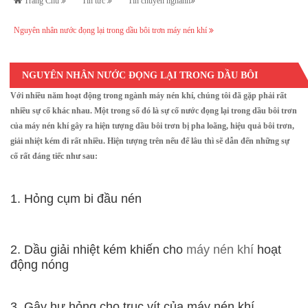
Trang Chủ
Tin tức
Tin chuyên nghành
Nguyên nhân nước đọng lại trong dầu bôi trơn máy nén khí
NGUYÊN NHÂN NƯỚC ĐỌNG LẠI TRONG DẦU BÔI
Với nhiều năm hoạt động trong ngành máy nén khí, chúng tôi đã gặp phải rất
TRƠN MÁY NÉN KHÍ
nhiều sự cố khác nhau. Một trong số đó là sự cố nước đọng lại trong dầu bôi trơn
của máy nén khí gây ra hiện tượng dầu bôi trơn bị pha loãng, hiệu quả bôi trơn,
giải nhiệt kém đi rất nhiều. Hiện tượng trên nếu để lâu thì sẽ dẫn đến những sự
cố rất đáng tiếc như sau:
1. Hỏng cụm bi đầu nén
2. Dầu giải nhiệt kém khiến cho
máy nén khí
hoạt
động nóng
3. Gây hư hỏng cho trục vít của máy nén khí