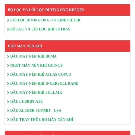
BỘ LỌC VÀ LÕI LỌC ĐƯỜNG ỐNG KHÍ NÉN
LÕI LỌC ĐƯỜNG ỐNG / IN LINE FILTER
BỘ LỌC VÀ LÕI LỌC KHÍ SOTRAS
DẦU MÁY NÉN KHÍ
DẦU MÁY NÉN KHÍ BUMA
NHỚT MÁY NÉN KHÍ QUINCY
DẦU MÁY NÉN KHÍ ATLAS COPCO
DẦU MÁY NÉN KHÍ INGERSOLL RAND
DẦU MÁY NÉN KHÍ SULLAIR
DẦU LUBRIPLATE
DẦU KLUBER SUMMIT - USA
DẦU THAY THẾ CHO MÁY NÉN KHÍ