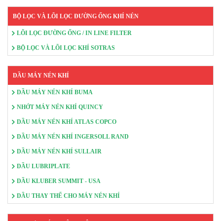
BỘ LỌC VÀ LÕI LỌC ĐƯỜNG ỐNG KHÍ NÉN
LÕI LỌC ĐƯỜNG ỐNG / IN LINE FILTER
BỘ LỌC VÀ LÕI LỌC KHÍ SOTRAS
DẦU MÁY NÉN KHÍ
DẦU MÁY NÉN KHÍ BUMA
NHỚT MÁY NÉN KHÍ QUINCY
DẦU MÁY NÉN KHÍ ATLAS COPCO
DẦU MÁY NÉN KHÍ INGERSOLL RAND
DẦU MÁY NÉN KHÍ SULLAIR
DẦU LUBRIPLATE
DẦU KLUBER SUMMIT - USA
DẦU THAY THẾ CHO MÁY NÉN KHÍ