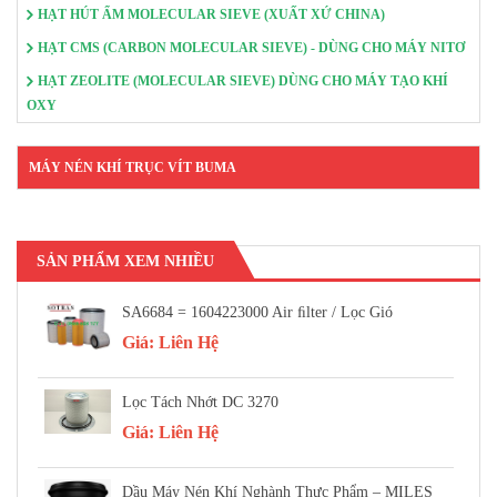
HẠT HÚT ẨM MOLECULAR SIEVE (XUẤT XỨ CHINA)
HẠT CMS (CARBON MOLECULAR SIEVE) - DÙNG CHO MÁY NITƠ
HẠT ZEOLITE (MOLECULAR SIEVE) DÙNG CHO MÁY TẠO KHÍ
OXY
MÁY NÉN KHÍ TRỤC VÍT BUMA
SẢN PHẨM XEM NHIỀU
SA6684 = 1604223000 Air FIlter / Lọc Gió
Giá:
Liên Hệ
Lọc Tách Nhớt DC 3270
Giá:
Liên Hệ
Dầu Máy Nén Khí Nghành Thực Phẩm – MILES