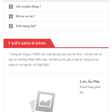
Giá cả phải chăng ?
Đối tác uy tín ?
Trên mong đợi?
Ý KIẾN KHÁCH HÀNG
"Chúng tôi Công ty TNHH sản xuất thương mại Lưu Ân Phúc - đã làm việc và
"
hợp tác với Hợp Nhất nhiều năm, với dịch vụ tốt, giá cả hợp lý, chúng tôi tin
H
rằng sẽ còn hợp tác với Hợp Nhất."
h
Lưu Ân Phú
Khách hàng phản
hồi