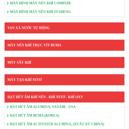
MÀN HÌNH MÁY NÉN KHÍ COMPAIR
MÀN HÌNH MÁY NÉN KHÍ FUSHENG
VAN XẢ NƯỚC TỰ ĐỘNG
MÁY NÉN KHÍ TRỤC VÍT BUMA
MÁY SẤY KHÍ
MÁY TẠO KHÍ NITƠ
HẠT HÚT ẨM KHÍ NÉN - KHÍ NITƠ - KHÍ OXY
HẠT HÚT ẨM ALUMINA, VANAIR - USA
HẠT HÚT ẨM BUMA (KOREA)
HẠT HÚT ẨM ACTIVATED ALUMINA, (XUẤT XỨ CHINA)