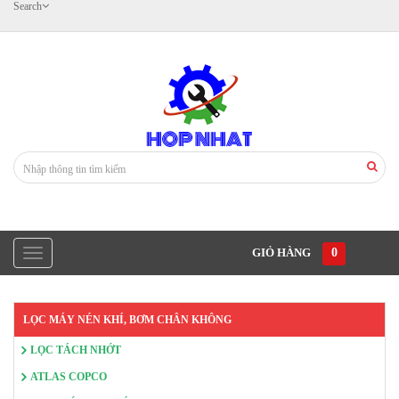
Search
GIỎ HÀNG
0
LỌC MÁY NÉN KHÍ, BƠM CHÂN KHÔNG
LỌC TÁCH NHỚT
ATLAS COPCO