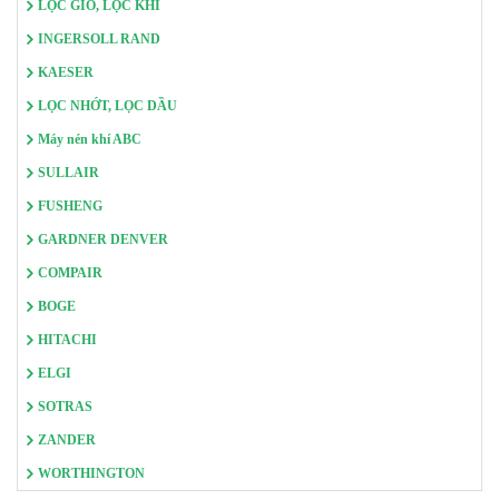
LỌC GIÓ, LỌC KHÍ
INGERSOLL RAND
KAESER
LỌC NHỚT, LỌC DẦU
Máy nén khí ABC
SULLAIR
FUSHENG
GARDNER DENVER
COMPAIR
BOGE
HITACHI
ELGI
SOTRAS
ZANDER
WORTHINGTON