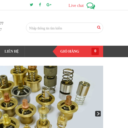
Live chat
177
7
0
GIỎ HÀNG
LIÊN HỆ