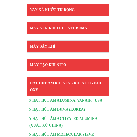
VAN XẢ NƯỚC TỰ ĐỘNG
MÁY NÉN KHÍ TRỤC VÍT BUMA
MÁY SẤY KHÍ
MÁY TẠO KHÍ NITƠ
HẠT HÚT ẨM KHÍ NÉN - KHÍ NITƠ - KHÍ
OXY
HẠT HÚT ẨM ALUMINA, VANAIR - USA
HẠT HÚT ẨM BUMA (KOREA)
HẠT HÚT ẨM ACTIVATED ALUMINA,
(XUẤT XỨ CHINA)
HẠT HÚT ẨM MOLECULAR SIEVE