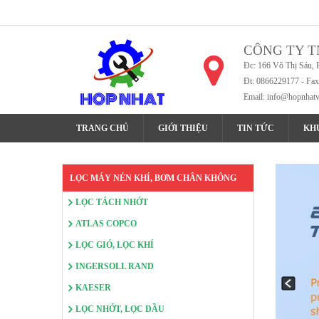
CÔNG TY T
Đc: 166 Võ Thị Sáu, 
Đt: 0866229177 - Fa
Email:
info@hopnhat
TRANG CHỦ
GIỚI THIỆU
TIN TỨC
KH
LỌC MÁY NÉN KHÍ, BƠM CHÂN KHÔNG
LỌC TÁCH NHỚT
ATLAS COPCO
LỌC GIÓ, LỌC KHÍ
INGERSOLL RAND
KAESER
LỌC NHỚT, LỌC DẦU