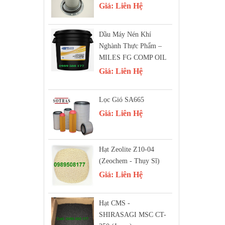
Giá:
Liên Hệ
Dầu Máy Nén Khí
Nghành Thực Phẩm –
MILES FG COMP OIL
Giá:
Liên Hệ
Lọc Gió SA665
Giá:
Liên Hệ
Hạt Zeolite Z10-04
(Zeochem - Thụy Sĩ)
Giá:
Liên Hệ
Hạt CMS -
SHIRASAGI MSC CT-