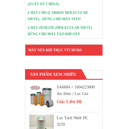
(XUẤT XỨ CHINA)
HẠT CMS (CARBON MOLECULAR
SIEVE) - DÙNG CHO MÁY NITƠ
HẠT ZEOLITE (MOLECULAR SIEVE)
DÙNG CHO MÁY TẠO KHÍ OXY
MÁY NÉN KHÍ TRỤC VÍT BUMA
SẢN PHẨM XEM NHIỀU
SA6684 = 1604223000
Air FIlter / Lọc Gió
Giá:
Liên Hệ
Lọc Tách Nhớt DC
3270