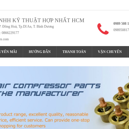
NHH KỸ THUẬT HỢP NHẤT HCM
0989 508 
P. Đông Hoà, Tp.Dĩ An, T. Bình Dương
098950817
x: 0866229177
vn.com
UYẾN MÃI
HƯỚNG DẪN
THANH TOÁN
VẬN CHUYỂN