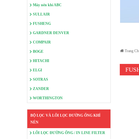
Máy nén khí ABC
SULLAIR
FUSHENG
GARDNER DENVER
COMPAIR
Trang Ch
BOGE
HITACHI
FUS
ELGI
SOTRAS
ZANDER
WORTHINGTON
BỘ LỌC VÀ LÕI LỌC ĐƯỜNG ỐNG KHÍ
NÉN
LÕI LỌC ĐƯỜNG ỐNG / IN LINE FILTER