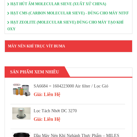
HẠT HÚT ẨM MOLECULAR SIEVE (XUẤT XỨ CHINA)
HẠT CMS (CARBON MOLECULAR SIEVE) - DÙNG CHO MÁY NITƠ
HẠT ZEOLITE (MOLECULAR SIEVE) DÙNG CHO MÁY TẠO KHÍ
OXY
MÁY NÉN KHÍ TRỤC VÍT BUMA
SẢN PHẨM XEM NHIỀU
SA6684 = 1604223000 Air FIlter / Lọc Gió
Giá:
Liên Hệ
Lọc Tách Nhớt DC 3270
Giá:
Liên Hệ
Dầu Máy Nén Khí Nghành Thực Phẩm – MILES