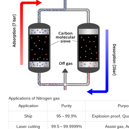
Applications of Nitrogen gas
Application
Purity
Purpo
Ship
95～99.9%
Explosion proof, Qua
Laser cutting
99.5～99.9999%
Assist gas, A