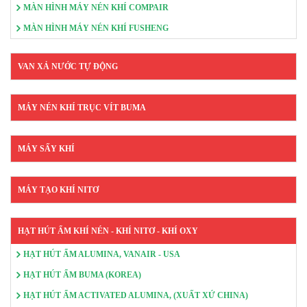
MÀN HÌNH MÁY NÉN KHÍ COMPAIR
MÀN HÌNH MÁY NÉN KHÍ FUSHENG
VAN XẢ NƯỚC TỰ ĐỘNG
MÁY NÉN KHÍ TRỤC VÍT BUMA
MÁY SẤY KHÍ
MÁY TẠO KHÍ NITƠ
HẠT HÚT ẨM KHÍ NÉN - KHÍ NITƠ - KHÍ OXY
HẠT HÚT ẨM ALUMINA, VANAIR - USA
HẠT HÚT ẨM BUMA (KOREA)
HẠT HÚT ẨM ACTIVATED ALUMINA, (XUẤT XỨ CHINA)