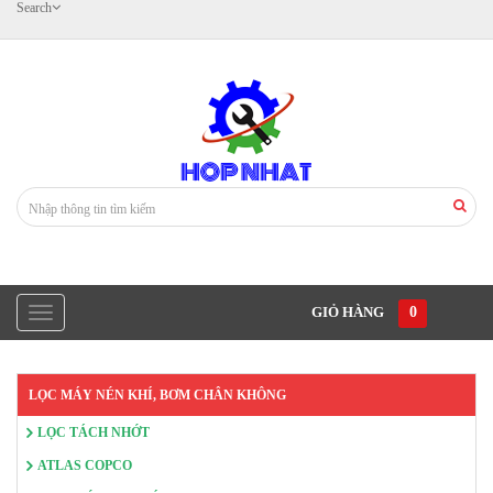
Search
GIỎ HÀNG
0
LỌC MÁY NÉN KHÍ, BƠM CHÂN KHÔNG
LỌC TÁCH NHỚT
ATLAS COPCO