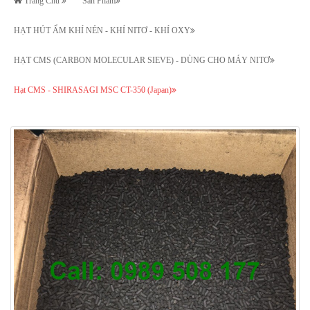
Trang Chủ
Sản Phẩm
HẠT HÚT ẨM KHÍ NÉN - KHÍ NITƠ - KHÍ OXY
HẠT CMS (CARBON MOLECULAR SIEVE) - DÙNG CHO MÁY NITƠ
Hạt CMS - SHIRASAGI MSC CT-350 (Japan)