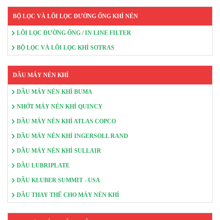
BỘ LỌC VÀ LÕI LỌC ĐƯỜNG ỐNG KHÍ NÉN
LÕI LỌC ĐƯỜNG ỐNG / IN LINE FILTER
BỘ LỌC VÀ LÕI LỌC KHÍ SOTRAS
DẦU MÁY NÉN KHÍ
DẦU MÁY NÉN KHÍ BUMA
NHỚT MÁY NÉN KHÍ QUINCY
DẦU MÁY NÉN KHÍ ATLAS COPCO
DẦU MÁY NÉN KHÍ INGERSOLL RAND
DẦU MÁY NÉN KHÍ SULLAIR
DẦU LUBRIPLATE
DẦU KLUBER SUMMIT - USA
DẦU THAY THẾ CHO MÁY NÉN KHÍ