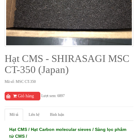
Hạt CMS - SHIRASAGI MSC
CT-350 (Japan)
Mã số: MSC CT-350
Lượt xem: 6897
Giỏ hàng
Mô tả
Liên hệ
Bình luận
Hạt CMS / Hạt
Carbon molecular sieves / Sàng lọc phâm
tử CMS /