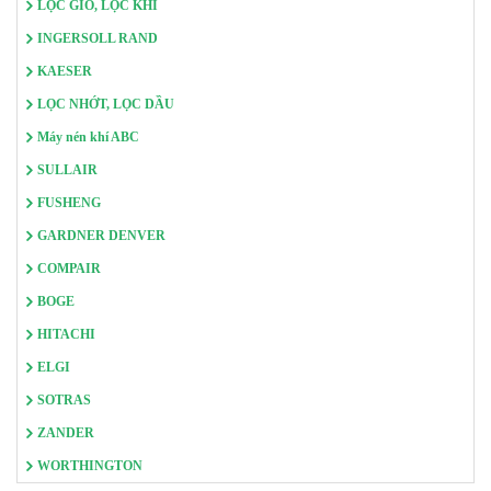
LỌC GIÓ, LỌC KHÍ
INGERSOLL RAND
KAESER
LỌC NHỚT, LỌC DẦU
Máy nén khí ABC
SULLAIR
FUSHENG
GARDNER DENVER
COMPAIR
BOGE
HITACHI
ELGI
SOTRAS
ZANDER
WORTHINGTON