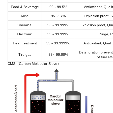
Food & Beverage
99～99.5%
Antioxidant, Quali
Mine
95～97%
Explosion proof, 
Chemical
95～99.999%
Explosion proof, Qua
Electronic
99～99.999%
Purge, R
Heat treatment
99～99.9999%
Antioxidant, Qual
Deterioration preven
Tire gas
99～99.99%
of fuel eff
CMS（Carbon Molecular Sieve）