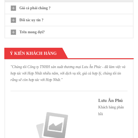
Giá cả phải chăng ?
Đối tác uy tín ?
Trên mong đợi?
Ý KIẾN KHÁCH HÀNG
"Chúng tôi Công ty TNHH sản xuất thương mại Lưu Ân Phúc - đã làm việc và
"
hợp tác với Hợp Nhất nhiều năm, với dịch vụ tốt, giá cả hợp lý, chúng tôi tin
H
rằng sẽ còn hợp tác với Hợp Nhất."
h
Lưu Ân Phú
Khách hàng phản
hồi