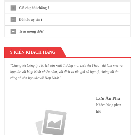
Giá cả phải chăng ?
Đối tác uy tín ?
Trên mong đợi?
Ý KIẾN KHÁCH HÀNG
"Chúng tôi Công ty TNHH sản xuất thương mại Lưu Ân Phúc - đã làm việc và
"
hợp tác với Hợp Nhất nhiều năm, với dịch vụ tốt, giá cả hợp lý, chúng tôi tin
H
rằng sẽ còn hợp tác với Hợp Nhất."
h
Lưu Ân Phú
Khách hàng phản
hồi