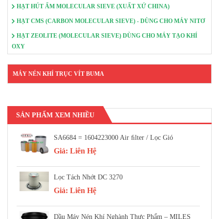
HẠT HÚT ẨM MOLECULAR SIEVE (XUẤT XỨ CHINA)
HẠT CMS (CARBON MOLECULAR SIEVE) - DÙNG CHO MÁY NITƠ
HẠT ZEOLITE (MOLECULAR SIEVE) DÙNG CHO MÁY TẠO KHÍ
OXY
MÁY NÉN KHÍ TRỤC VÍT BUMA
SẢN PHẨM XEM NHIỀU
SA6684 = 1604223000 Air FIlter / Lọc Gió
Giá:
Liên Hệ
Lọc Tách Nhớt DC 3270
Giá:
Liên Hệ
Dầu Máy Nén Khí Nghành Thực Phẩm – MILES