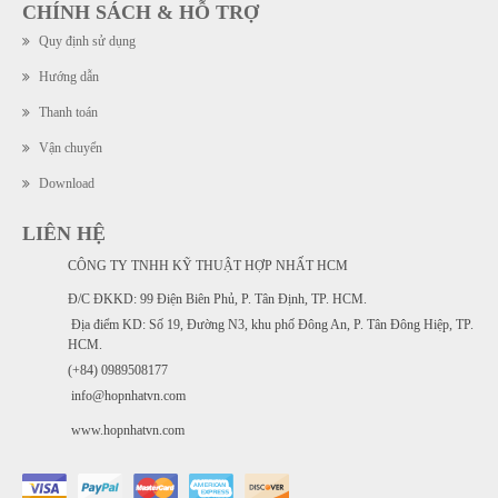
CHÍNH SÁCH & HỖ TRỢ
Quy định sử dụng
Hướng dẫn
Thanh toán
Vận chuyển
Download
LIÊN HỆ
CÔNG TY TNHH KỸ THUẬT HỢP NHẤT HCM
Đ/C ĐKKD: 99 Điện Biên Phủ, P. Tân Định, TP. HCM.
Địa điểm KD: Số 19, Đường N3, khu phố Đông An, P. Tân Đông Hiệp, TP.
HCM.
(+84) 0989508177
info@hopnhatvn.com
www.hopnhatvn.com