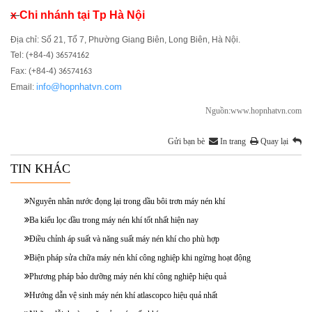
x
Chi nhánh tại Tp Hà Nội
Địa chỉ: Số 21, Tổ 7, Phường Giang Biên, Long Biên, Hà Nội.
Tel: (+84-4)
36574162
Fax: (+84-4)
36574163
info@hopnhatvn.com
Email:
Nguồn:www.hopnhatvn.com
Gửi bạn bè
In trang
Quay lại
TIN KHÁC
Nguyên nhân nước đọng lại trong dầu bôi trơn máy nén khí
Ba kiểu lọc dầu trong máy nén khí tốt nhất hiện nay
Điều chỉnh áp suất và năng suất máy nén khí cho phù hợp
Biện pháp sửa chữa máy nén khí công nghiệp khi ngừng hoạt động
Phương pháp bảo dưỡng máy nén khí công nghiệp hiệu quả
Hướng dẫn vệ sinh máy nén khí atlascopco hiệu quả nhất