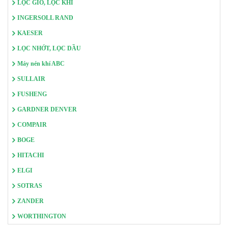
LỌC GIÓ, LỌC KHÍ
INGERSOLL RAND
KAESER
LỌC NHỚT, LỌC DẦU
Máy nén khí ABC
SULLAIR
FUSHENG
GARDNER DENVER
COMPAIR
BOGE
HITACHI
ELGI
SOTRAS
ZANDER
WORTHINGTON