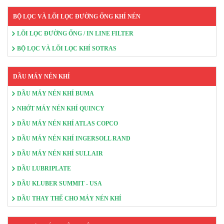
BỘ LỌC VÀ LÕI LỌC ĐƯỜNG ỐNG KHÍ NÉN
LÕI LỌC ĐƯỜNG ỐNG / IN LINE FILTER
BỘ LỌC VÀ LÕI LỌC KHÍ SOTRAS
DẦU MÁY NÉN KHÍ
DẦU MÁY NÉN KHÍ BUMA
NHỚT MÁY NÉN KHÍ QUINCY
DẦU MÁY NÉN KHÍ ATLAS COPCO
DẦU MÁY NÉN KHÍ INGERSOLL RAND
DẦU MÁY NÉN KHÍ SULLAIR
DẦU LUBRIPLATE
DẦU KLUBER SUMMIT - USA
DẦU THAY THẾ CHO MÁY NÉN KHÍ