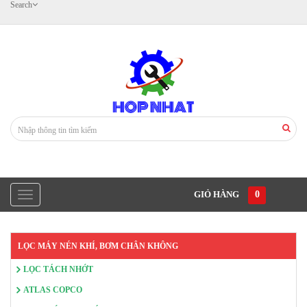
Search
GIỎ HÀNG
0
LỌC MÁY NÉN KHÍ, BƠM CHÂN KHÔNG
LỌC TÁCH NHỚT
ATLAS COPCO