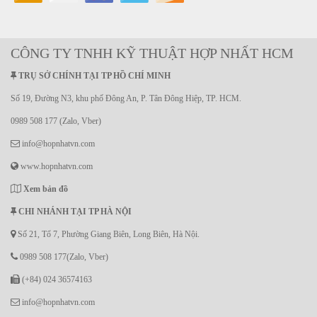
CÔNG TY TNHH KỸ THUẬT HỢP NHẤT HCM
TRỤ SỞ CHÍNH TẠI TP HỒ CHÍ MINH
Số 19, Đường N3, khu phố Đông An, P. Tân Đông Hiệp, TP. HCM.
0989 508 177 (Zalo, Vber)
info@hopnhatvn.com
www.hopnhatvn.com
Xem bản đồ
CHI NHÁNH TẠI TP HÀ NỘI
Số 21, Tổ 7, Phường Giang Biên, Long Biên, Hà Nội.
0989 508 177(Zalo, Vber)
(+84) 024 36574163
info@hopnhatvn.com