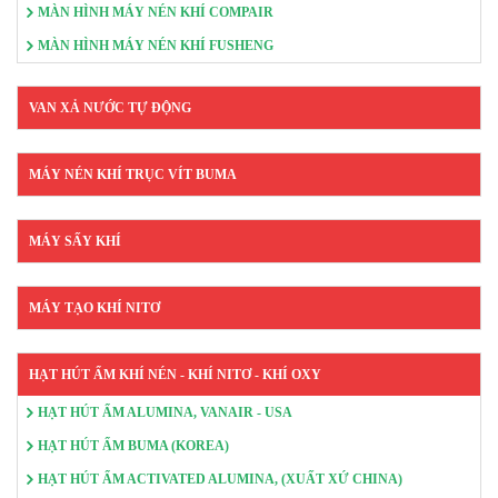
MÀN HÌNH MÁY NÉN KHÍ COMPAIR
MÀN HÌNH MÁY NÉN KHÍ FUSHENG
VAN XẢ NƯỚC TỰ ĐỘNG
MÁY NÉN KHÍ TRỤC VÍT BUMA
MÁY SẤY KHÍ
MÁY TẠO KHÍ NITƠ
HẠT HÚT ẨM KHÍ NÉN - KHÍ NITƠ - KHÍ OXY
HẠT HÚT ẨM ALUMINA, VANAIR - USA
HẠT HÚT ẨM BUMA (KOREA)
HẠT HÚT ẨM ACTIVATED ALUMINA, (XUẤT XỨ CHINA)