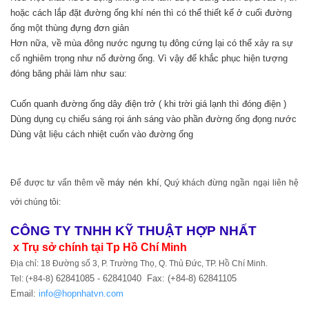
hoặc cách lắp đặt đường ống khí nén thì có thể thiết kế ở cuối đường
ống một thùng đựng đơn giản
Hơn nữa, về mùa đông nước ngưng tụ đông cứng lại có thể xảy ra sự
cố nghiêm trọng như nổ đường ống. Vì vậy để khắc phục hiện tượng
đóng băng phải làm như sau:
Cuốn quanh đường ống dây điện trở ( khi trời giá lạnh thì đóng điện )
Dùng dụng cụ chiếu sáng rọi ánh sáng vào phần đường ống đọng nước
Dùng vật liệu cách nhiệt cuốn vào đường ống
máy nén khí
Để được tư vấn thêm về
, Quý khách đừng ngần ngại liên hệ
với chúng tôi:
CÔNG TY TNHH KỸ THUẬT HỢP NHẤT
x Trụ sở chính tại Tp Hồ Chí Minh
Địa chỉ:
18 Đường số 3, P. Trường Thọ, Q. Thủ Đức, TP. Hồ Chí Minh.
) 62841085 - 62841040 Fax: (+84-8) 62841105
Tel: (+84-8
Email:
info@hopnhatvn.com