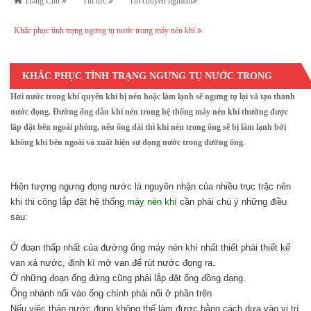
Trang Chủ
Tin tức
Tin chuyên nghành
Khắc phục tình trạng ngưng tụ nước trong máy nén khí
KHẮC PHỤC TÌNH TRẠNG NGƯNG TỤ NƯỚC TRONG
Hơi nước trong khí quyển khi bị nén hoặc làm lạnh sẽ ngưng tụ lại và tạo thanh
MÁY NÉN KHÍ
nước đọng. Đường ống dẫn khí nén trong hệ thống máy nén khí thường được
lắp đặt bên ngoài phòng, nếu ống dài thì khí nén trong ống sẽ bị làm lạnh bởi
không khí bên ngoài và xuất hiện sự đọng nước trong đường ống.
Hiện tượng ngưng đọng nước là nguyên nhận của nhiều trục trặc nên
khi thi công lắp đặt hệ thống
máy nén khí
cần phải chú ý những điều
sau:
Ở đoạn thấp nhất của đường ống máy nén khí nhất thiết phải thiết kế
van xả nước, định kì mở van để rút nước đọng ra.
Ở những đoạn ống đứng cũng phải lắp đặt ống đồng dạng.
Ống nhánh nối vào ống chính phải nối ở phần trên
Nếu việc tháo nước đọng không thể làm được bằng cách dựa vào vị trí