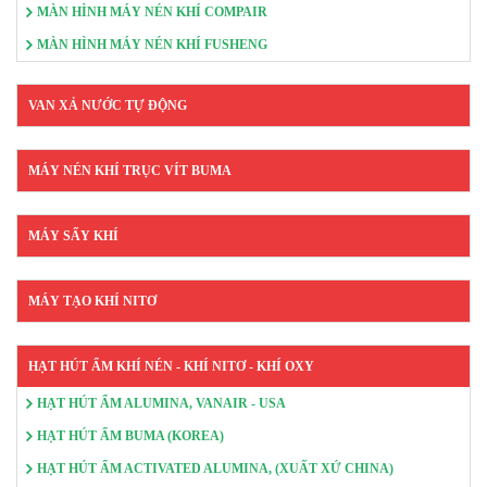
MÀN HÌNH MÁY NÉN KHÍ COMPAIR
MÀN HÌNH MÁY NÉN KHÍ FUSHENG
VAN XẢ NƯỚC TỰ ĐỘNG
MÁY NÉN KHÍ TRỤC VÍT BUMA
MÁY SẤY KHÍ
MÁY TẠO KHÍ NITƠ
HẠT HÚT ẨM KHÍ NÉN - KHÍ NITƠ - KHÍ OXY
HẠT HÚT ẨM ALUMINA, VANAIR - USA
HẠT HÚT ẨM BUMA (KOREA)
HẠT HÚT ẨM ACTIVATED ALUMINA, (XUẤT XỨ CHINA)