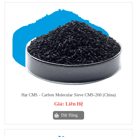
Hạt CMS - Carbon Molecular Sieve CMS-260 (China)
Giá:
Liên Hệ
Đặt Hàng