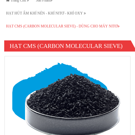
Trang Chủ
Sản Phẩm
HẠT HÚT ẨM KHÍ NÉN - KHÍ NITƠ - KHÍ OXY
HẠT CMS (CARBON MOLECULAR SIEVE) - DÙNG CHO MÁY NITƠ
HẠT CMS (CARBON MOLECULAR SIEVE)
- DÙNG CHO MÁY NITƠ