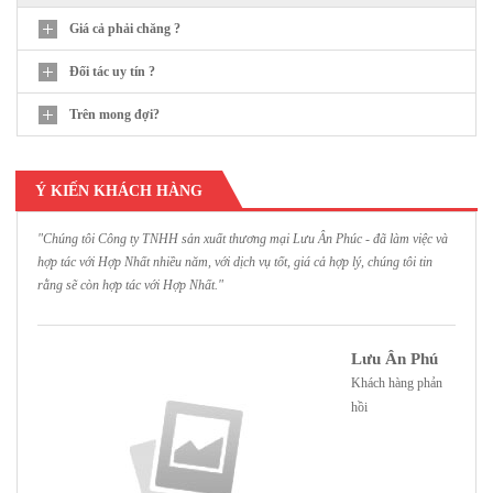
Giá cả phải chăng ?
Đối tác uy tín ?
Trên mong đợi?
Ý KIẾN KHÁCH HÀNG
"Chúng tôi Công ty TNHH sản xuất thương mại Lưu Ân Phúc - đã làm việc và
"
hợp tác với Hợp Nhất nhiều năm, với dịch vụ tốt, giá cả hợp lý, chúng tôi tin
H
rằng sẽ còn hợp tác với Hợp Nhất."
h
Lưu Ân Phú
Khách hàng phản
hồi