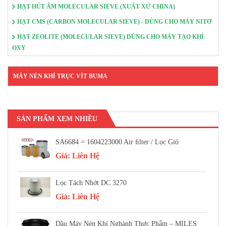
HẠT HÚT ẨM MOLECULAR SIEVE (XUẤT XỨ CHINA)
HẠT CMS (CARBON MOLECULAR SIEVE) - DÙNG CHO MÁY NITƠ
HẠT ZEOLITE (MOLECULAR SIEVE) DÙNG CHO MÁY TẠO KHÍ
OXY
MÁY NÉN KHÍ TRỤC VÍT BUMA
SẢN PHẨM XEM NHIỀU
SA6684 = 1604223000 Air FIlter / Lọc Gió
Giá:
Liên Hệ
Lọc Tách Nhớt DC 3270
Giá:
Liên Hệ
Dầu Máy Nén Khí Nghành Thực Phẩm – MILES