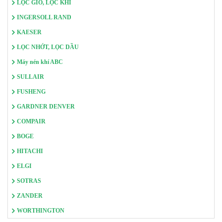
LỌC GIÓ, LỌC KHÍ
INGERSOLL RAND
KAESER
LỌC NHỚT, LỌC DẦU
Máy nén khí ABC
SULLAIR
FUSHENG
GARDNER DENVER
COMPAIR
BOGE
HITACHI
ELGI
SOTRAS
ZANDER
WORTHINGTON