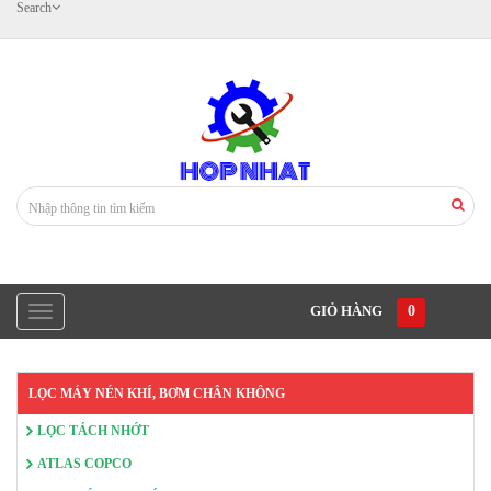
Search
GIỎ HÀNG
0
LỌC MÁY NÉN KHÍ, BƠM CHÂN KHÔNG
LỌC TÁCH NHỚT
ATLAS COPCO