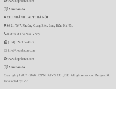
www.hopnhatvn.com
Xem bản đồ
CHI NHÁNH TẠI TP HÀ NỘI
Số 21, Tổ 7, Phường Giang Biên, Long Biên, Hà Nội.
0989 508 177(Zalo, Vber)
(+84) 024 36574163
info@hopnhatvn.com
www.hopnhatvn.com
Xem bản đồ
Copyright @ 2007 - 2026 HOPNHATVN CO .,LTD. Allright reservices. Designed &
Developted by
GSS