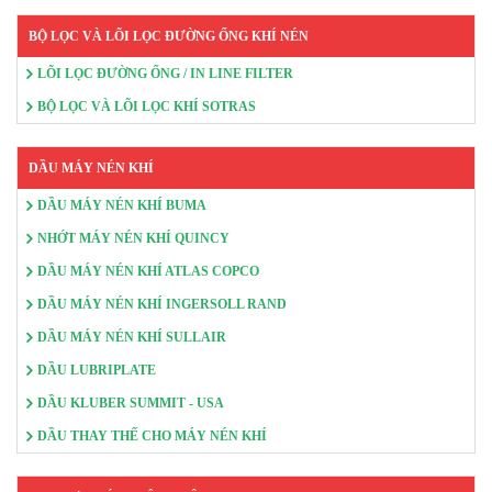
BỘ LỌC VÀ LÕI LỌC ĐƯỜNG ỐNG KHÍ NÉN
LÕI LỌC ĐƯỜNG ỐNG / IN LINE FILTER
BỘ LỌC VÀ LÕI LỌC KHÍ SOTRAS
DẦU MÁY NÉN KHÍ
DẦU MÁY NÉN KHÍ BUMA
NHỚT MÁY NÉN KHÍ QUINCY
DẦU MÁY NÉN KHÍ ATLAS COPCO
DẦU MÁY NÉN KHÍ INGERSOLL RAND
DẦU MÁY NÉN KHÍ SULLAIR
DẦU LUBRIPLATE
DẦU KLUBER SUMMIT - USA
DẦU THAY THẾ CHO MÁY NÉN KHÍ