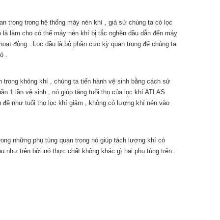
n trọng trong hệ thống máy nén khí , giả sử chúng ta có lọc
ó là làm cho có thể máy nén khí bị tắc nghẽn dầu dẫn đến máy
oạt động . Lọc dầu là bộ phận cực kỳ quan trọng để chúng ta
ó .
n trong không khí , chúng ta tiến hành vệ sinh bằng cách sử
uần 1 lần vệ sinh , nó giúp tăng tuổi thọ của lọc khí ATLAS
đề như tuổi thọ lọc khí giảm , không có lượng khí nén vào
rong những phụ tùng quan trọng nó giúp tách lượng khí có
ầu như trên bởi nó thực chất không khác gì hai phụ tùng trên .