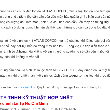
húng ta cần chú ý đến lọc dầu ATLAS COPCO , đây là loại lọc dầu có tầm qua
 trong chứa rất nhiều cặn bẩn của dầu máy hậu quả là gì ? . Hậu quả của n
hông có lượng dầu làm mát , nhiệt độ đầu nén cao dẫn đến máy sẽ tự ngừng h
ng cách sử dụng lượng khí nén để thổi bay những lớp cặn bá trong lọc dầu đ
ai đó là vệ sinh lọc khí ATLAS COPCO , vai trò của lọc khí là lọc các bụi bẩ
én thổi bay hết bụi bẩn có trong máy nén khí . Công việ cứ tiếp diễn theo 2 t
 rất nhiều .Nhưng nếu không vệ sinh thường xuyên nó sẽ dẫn đến nhiều vấn 
y nén khí không ra vào tải
 tùng cần phải vệ sinh đó là lọc tách ATLAS COPCO , đây được coi là một t
máy nén khí .Ta tiến hành vệ sinh lọc tách cũng tương tự như lọc khí , lọc d
máy nén khí
 vấn thêm về
, Quý khách đừng ngần ngại liên hệ với chúng tôi:
TY TNHH KỸ THUẬT HỢP NHẤT
ở chính tại Tp Hồ Chí Minh
 Đường số 3, P. Trường Thọ, Q. Thủ Đức, TP. Hồ Chí Minh.