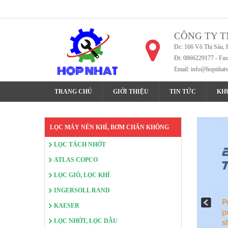
CÔNG TY T
Đc: 166 Võ Thị Sáu, 
Đt: 0866229177 - Fa
Email:
info@hopnhat
TRANG CHỦ
GIỚI THIỆU
TIN TỨC
KH
LỌC MÁY NÉN KHÍ, BƠM CHÂN KHÔNG
LỌC TÁCH NHỚT
ATLAS COPCO
LỌC GIÓ, LỌC KHÍ
INGERSOLL RAND
KAESER
LỌC NHỚT, LỌC DẦU