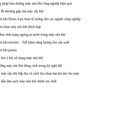
 pháp bảo dưỡng máy nén khí công nghiệp hiệu quả
lỗi thường gặp của máy sấy khí
n khí Hertz–Lựa chọn lý tưởng cho các ngành công nghiệp
ựa chọn máy nén khí thích hợp
hục tình trạng ngưng tụ nước trong máy nén khí
n khí inverter – Tiết kiệm năng lượng cho sản xuất
n khí piston
 lưu ý khi sử dụng máy nén khí
ỡng máy nén khí đúng cách trong kỳ nghỉ dài
 máy sấy khí hấp thụ và cách lựa chọn hạt hút ẩm cho máy
dẫn làm sạch máy nén khí chính xác nhất