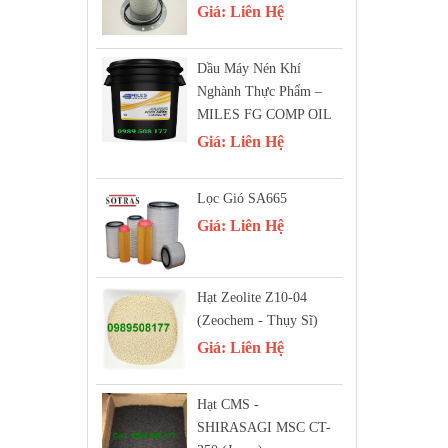
Giá:
Liên Hệ
Dầu Máy Nén Khí
Nghành Thực Phẩm –
MILES FG COMP OIL
Giá:
Liên Hệ
Lọc Gió SA665
Giá:
Liên Hệ
Hạt Zeolite Z10-04
(Zeochem - Thụy Sĩ)
Giá:
Liên Hệ
Hạt CMS -
SHIRASAGI MSC CT-