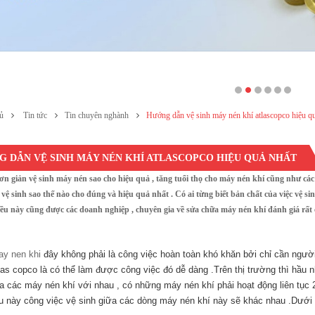
ủ
Tin tức
Tin chuyên nghành
Hướng dẫn vệ sinh máy nén khí atlascopco hiệu qu
 DẪN VỆ SINH MÁY NÉN KHÍ ATLASCOPCO HIỆU QUẢ NHẤT
ơn giản vệ sinh máy nén sao cho hiệu quả , tăng tuổi thọ cho máy nén khí cũng như các
 vệ sinh sao thế nào cho đúng và hiệu quả nhất . Có ai từng biết bản chất của việc vệ 
iều này cũng được các doanh nghiệp , chuyên gia về sửa chữa máy nén khí đánh giá rất
y nen khi
đây không phải là công việc hoàn toàn khó khăn bởi chỉ cần ngườ
las copco là có thể làm được công việc đó dễ dàng .Trên thị trường thì hầu
a các máy nén khí với nhau , có những máy nén khí phải hoạt động liên tục 
ều này công việc vệ sinh giữa các dòng máy nén khí này sẽ khác nhau .Dưới 