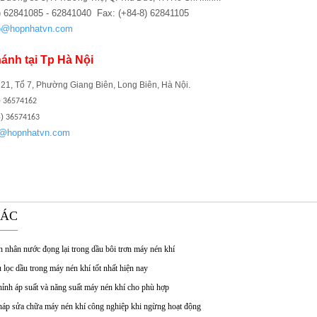
) 62841085 - 62841040 Fax: (+84-8) 62841105
fo@hopnhatvn.com
ánh tại Tp Hà Nội
ố 21, Tổ 7, Phường Giang Biên, Long Biên, Hà Nội.
)
36574162
4)
36574163
o@hopnhatvn.com
HÁC
 nhân nước đọng lại trong dầu bôi trơn máy nén khí
 lọc dầu trong máy nén khí tốt nhất hiện nay
hỉnh áp suất và năng suất máy nén khí cho phù hợp
háp sửa chữa máy nén khí công nghiệp khi ngừng hoạt động