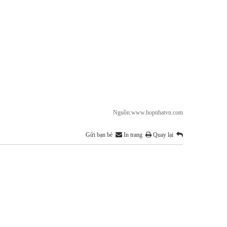
Nguồn:www.hopnhatvn.com
Gửi bạn bè
In trang
Quay lại