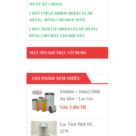
(XUẤT XỨ CHINA)
HẠT CMS (CARBON MOLECULAR
SIEVE) - DÙNG CHO MÁY NITƠ
HẠT ZEOLITE (MOLECULAR SIEVE)
DÙNG CHO MÁY TẠO KHÍ OXY
MÁY NÉN KHÍ TRỤC VÍT BUMA
SẢN PHẨM XEM NHIỀU
SA6684 = 1604223000
Air FIlter / Lọc Gió
Giá:
Liên Hệ
Lọc Tách Nhớt DC
3270