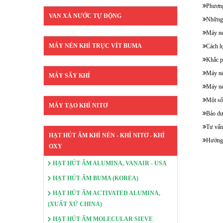
Phương
VAN XẢ NƯỚC TỰ ĐỘNG
Những 
Máy né
MÁY NÉN KHÍ TRỤC VÍT BUMA
Cách l
Khắc p
Máy né
MÁY SẤY KHÍ
Máy né
Một số
MÁY TẠO KHÍ NITƠ
Bảo dư
Tư vấn
HẠT HÚT ẨM KHÍ NÉN - KHÍ NITƠ - KHÍ
Hướng 
OXY
HẠT HÚT ẨM ALUMINA, VANAIR - USA
HẠT HÚT ẨM BUMA (KOREA)
HẠT HÚT ẨM ACTIVATED ALUMINA,
(XUẤT XỨ CHINA)
HẠT HÚT ẨM MOLECULAR SIEVE