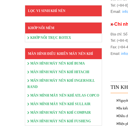
Tel: (+84-8
LỌC VI SINH KHÍ NÉN
Email:
in
x
Chi nh
KHỚP NỐI MỀM
Địa chỉ: S
KHỚP NỐI TRỤC ROTEX
Tel: (+84-4
Fax: (+84-
inf
MÀN HÌNH ĐIỀU KHIỂN MÁY NÉN KHÍ
Email:
MÀN HÌNH MÁY NÉN KHÍ BUMA
MÀN HÌNH MÁY NÉN KHÍ HITACHI
MÁN HÌNH MÁY NÉN KHÍ INGERSOLL
TIN K
RAND
MÀN MÌNH MÁY NÉN KHÍ ATLAS COPCO
Nguyên
MÀN MÌNH MÁY NÉN KHÍ SULLAIR
Ba kiểu
MÀN HÌNH MÁY NÉN KHÍ COMPAIR
Điều c
MÀN HÌNH MÁY NÉN KHÍ FUSHENG
Biện p