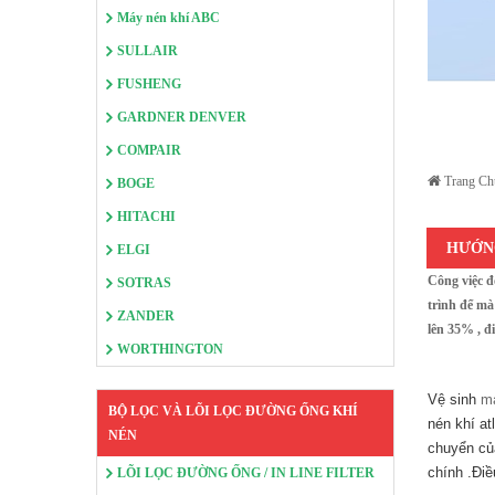
Máy nén khí ABC
SULLAIR
FUSHENG
GARDNER DENVER
COMPAIR
Trang Ch
BOGE
HITACHI
HƯỚNG
ELGI
Công việc đ
SOTRAS
trình để mà
ZANDER
lên 35% , đ
WORTHINGTON
Vệ sinh
ma
BỘ LỌC VÀ LÕI LỌC ĐƯỜNG ỐNG KHÍ
nén khí at
NÉN
chuyển củ
chính .Đi
LÕI LỌC ĐƯỜNG ỐNG / IN LINE FILTER