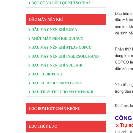
BỘ LỌC VÀ LÕI LỌC KHÍ SOTRAS
Đầu tiên c
DẦU MÁY NÉN KHÍ
dầu mà bên
nén khí k
DẦU MÁY NÉN KHÍ BUMA
vệ sinh bằ
NHỚT MÁY NÉN KHÍ QUINCY
DẦU MÁY NÉN KHÍ ATLAS COPCO
Phần thứ h
dụng khí n
DẦU MÁY NÉN KHÍ INGERSOLL RAND
COPCO lên
DẦU MÁY NÉN KHÍ SULLAIR
dẫn đến má
DẦU LUBRIPLATE
DẦU KLUBER SUMMIT - USA
Yếu tố phụ
trong dầu 
DẦU THAY THẾ CHO MÁY NÉN KHÍ
Để được tư
LỌC BƠM HÚT CHÂN KHÔNG
CÔNG 
x Trụ s
LỌC THỦY LỰC
Địa chỉ:
18