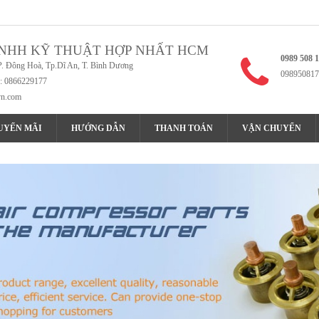
NHH KỸ THUẬT HỢP NHẤT HCM
0989 508 
P. Đông Hoà, Tp.Dĩ An, T. Bình Dương
098950817
x: 0866229177
vn.com
UYẾN MÃI
HƯỚNG DẪN
THANH TOÁN
VẬN CHUYỂN