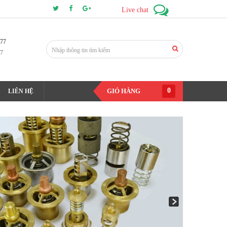
Live chat
177
7
0
GIỎ HÀNG
LIÊN HỆ