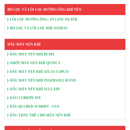
BỘ LỌC VÀ LÕI LỌC ĐƯỜNG ỐNG KHÍ NÉN
LÕI LỌC ĐƯỜNG ỐNG / IN LINE FILTER
BỘ LỌC VÀ LÕI LỌC KHÍ SOTRAS
DẦU MÁY NÉN KHÍ
DẦU MÁY NÉN KHÍ BUMA
NHỚT MÁY NÉN KHÍ QUINCY
DẦU MÁY NÉN KHÍ ATLAS COPCO
DẦU MÁY NÉN KHÍ INGERSOLL RAND
DẦU MÁY NÉN KHÍ SULLAIR
DẦU LUBRIPLATE
DẦU KLUBER SUMMIT - USA
DẦU THAY THẾ CHO MÁY NÉN KHÍ