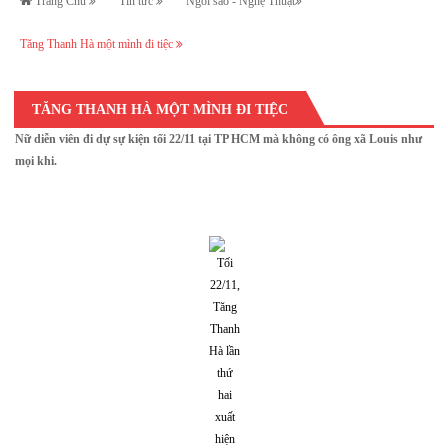
Trang Chủ
Tin tức
Ngôi sao - Nghệ Thuật
Tăng Thanh Hà một mình đi tiệc
TĂNG THANH HÀ MỘT MÌNH ĐI TIỆC
Nữ diễn viên đi dự sự kiện tối 22/11 tại TP HCM mà không có ông xã Louis như
mọi khi.