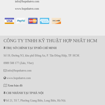
info@hopnhatvn.com
www.hopnhatvn.com
CÔNG TY TNHH KỸ THUẬT HỢP NHẤT HCM
TRỤ SỞ CHÍNH TẠI TP HỒ CHÍ MINH
Số 19, Đường N3, khu phố Đông An, P. Tân Đông Hiệp, TP. HCM.
0989 508 177 (Zalo, Vber)
info@hopnhatvn.com
www.hopnhatvn.com
Xem bản đồ
CHI NHÁNH TẠI TP HÀ NỘI
Số 21, Tổ 7, Phường Giang Biên, Long Biên, Hà Nội.