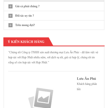
Giá cả phải chăng ?
Đối tác uy tín ?
Trên mong đợi?
Ý KIẾN KHÁCH HÀNG
"Chúng tôi Công ty TNHH sản xuất thương mại Lưu Ân Phúc - đã làm việc và
"
hợp tác với Hợp Nhất nhiều năm, với dịch vụ tốt, giá cả hợp lý, chúng tôi tin
H
rằng sẽ còn hợp tác với Hợp Nhất."
h
Lưu Ân Phú
Khách hàng phản
hồi