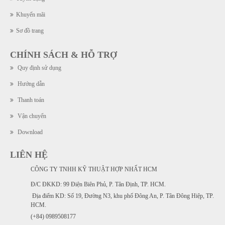
Khuyến mãi
Sơ đồ trang
CHÍNH SÁCH & HỖ TRỢ
Quy định sử dụng
Hướng dẫn
Thanh toán
Vận chuyển
Download
LIÊN HỆ
CÔNG TY TNHH KỸ THUẬT HỢP NHẤT HCM
Đ/C ĐKKD: 99 Điện Biên Phủ, P. Tân Định, TP. HCM.
Địa điểm KD: Số 19, Đường N3, khu phố Đông An, P. Tân Đông Hiệp, TP.
HCM.
(+84) 0989508177