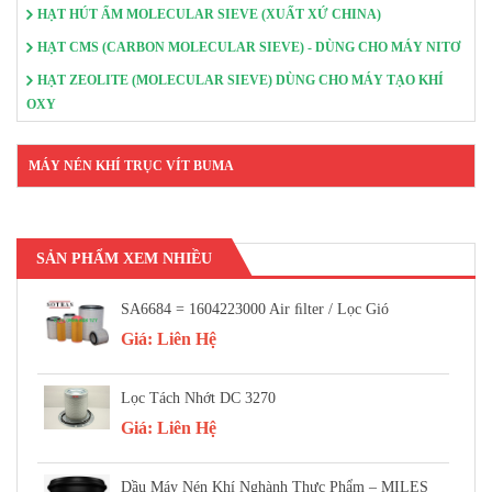
HẠT HÚT ẨM MOLECULAR SIEVE (XUẤT XỨ CHINA)
HẠT CMS (CARBON MOLECULAR SIEVE) - DÙNG CHO MÁY NITƠ
HẠT ZEOLITE (MOLECULAR SIEVE) DÙNG CHO MÁY TẠO KHÍ
OXY
MÁY NÉN KHÍ TRỤC VÍT BUMA
SẢN PHẨM XEM NHIỀU
SA6684 = 1604223000 Air FIlter / Lọc Gió
Giá:
Liên Hệ
Lọc Tách Nhớt DC 3270
Giá:
Liên Hệ
Dầu Máy Nén Khí Nghành Thực Phẩm – MILES