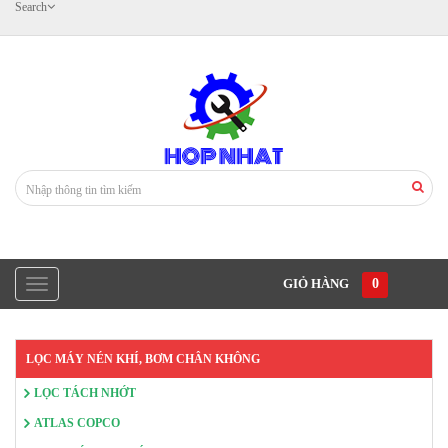
Search
GIỎ HÀNG
0
LỌC MÁY NÉN KHÍ, BƠM CHÂN KHÔNG
LỌC TÁCH NHỚT
ATLAS COPCO