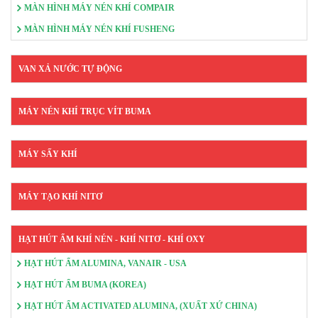
MÀN HÌNH MÁY NÉN KHÍ COMPAIR
MÀN HÌNH MÁY NÉN KHÍ FUSHENG
VAN XẢ NƯỚC TỰ ĐỘNG
MÁY NÉN KHÍ TRỤC VÍT BUMA
MÁY SẤY KHÍ
MÁY TẠO KHÍ NITƠ
HẠT HÚT ẨM KHÍ NÉN - KHÍ NITƠ - KHÍ OXY
HẠT HÚT ẨM ALUMINA, VANAIR - USA
HẠT HÚT ẨM BUMA (KOREA)
HẠT HÚT ẨM ACTIVATED ALUMINA, (XUẤT XỨ CHINA)