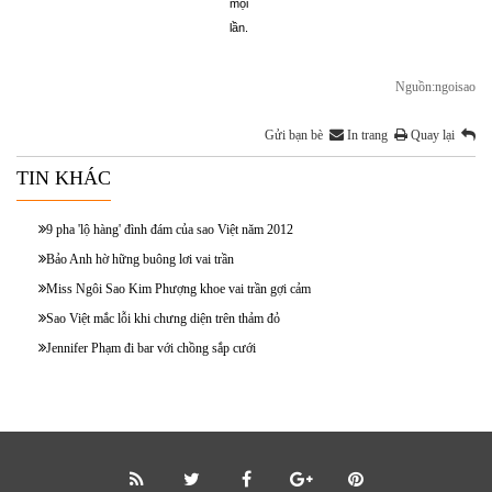
mọi
lần.
Nguồn:ngoisao
Gửi bạn bè
In trang
Quay lại
TIN KHÁC
9 pha 'lộ hàng' đình đám của sao Việt năm 2012
Bảo Anh hờ hững buông lơi vai trần
Miss Ngôi Sao Kim Phượng khoe vai trần gợi cảm
Sao Việt mắc lỗi khi chưng diện trên thảm đỏ
Jennifer Phạm đi bar với chồng sắp cưới