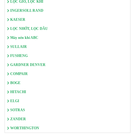
LỌC GIÓ, LỌC KHÍ
INGERSOLL RAND
KAESER
LỌC NHỚT, LỌC DẦU
Máy nén khí ABC
SULLAIR
FUSHENG
GARDNER DENVER
COMPAIR
BOGE
HITACHI
ELGI
SOTRAS
ZANDER
WORTHINGTON