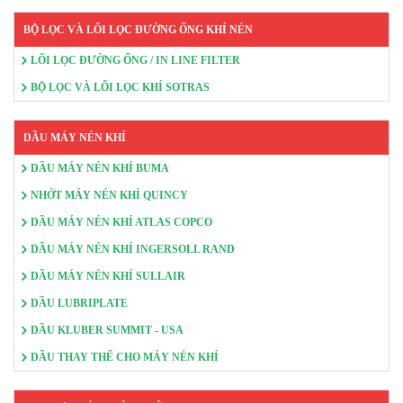
BỘ LỌC VÀ LÕI LỌC ĐƯỜNG ỐNG KHÍ NÉN
LÕI LỌC ĐƯỜNG ỐNG / IN LINE FILTER
BỘ LỌC VÀ LÕI LỌC KHÍ SOTRAS
DẦU MÁY NÉN KHÍ
DẦU MÁY NÉN KHÍ BUMA
NHỚT MÁY NÉN KHÍ QUINCY
DẦU MÁY NÉN KHÍ ATLAS COPCO
DẦU MÁY NÉN KHÍ INGERSOLL RAND
DẦU MÁY NÉN KHÍ SULLAIR
DẦU LUBRIPLATE
DẦU KLUBER SUMMIT - USA
DẦU THAY THẾ CHO MÁY NÉN KHÍ