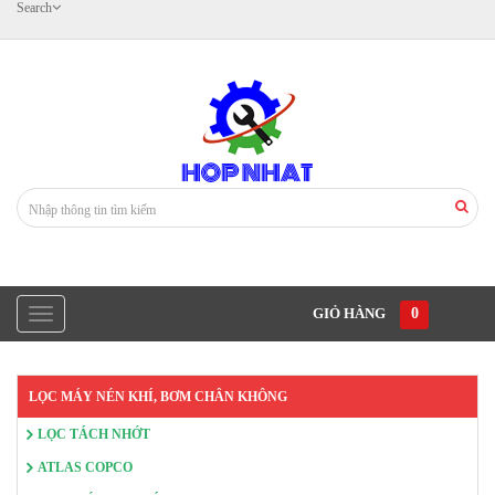
Search
GIỎ HÀNG
0
LỌC MÁY NÉN KHÍ, BƠM CHÂN KHÔNG
LỌC TÁCH NHỚT
ATLAS COPCO