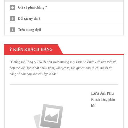
Giá cả phải chăng ?
Đối tác uy tín ?
Trên mong đợi?
Ý KIẾN KHÁCH HÀNG
"Chúng tôi Công ty TNHH sản xuất thương mại Lưu Ân Phúc - đã làm việc và
"
hợp tác với Hợp Nhất nhiều năm, với dịch vụ tốt, giá cả hợp lý, chúng tôi tin
H
rằng sẽ còn hợp tác với Hợp Nhất."
h
Lưu Ân Phú
Khách hàng phản
hồi