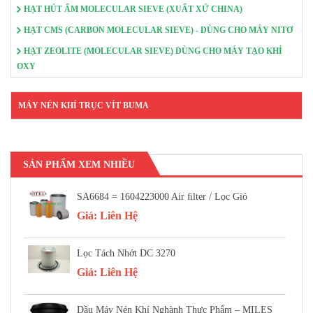
HẠT HÚT ẨM MOLECULAR SIEVE (XUẤT XỨ CHINA)
HẠT CMS (CARBON MOLECULAR SIEVE) - DÙNG CHO MÁY NITƠ
HẠT ZEOLITE (MOLECULAR SIEVE) DÙNG CHO MÁY TẠO KHÍ
OXY
MÁY NÉN KHÍ TRỤC VÍT BUMA
SẢN PHẨM XEM NHIỀU
SA6684 = 1604223000 Air FIlter / Lọc Gió
Giá:
Liên Hệ
Lọc Tách Nhớt DC 3270
Giá:
Liên Hệ
Dầu Máy Nén Khí Nghành Thực Phẩm – MILES