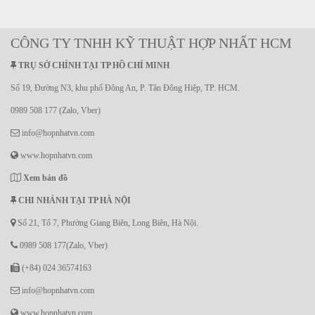
CÔNG TY TNHH KỸ THUẬT HỢP NHẤT HCM
TRỤ SỞ CHÍNH TẠI TP HỒ CHÍ MINH
Số 19, Đường N3, khu phố Đông An, P. Tân Đông Hiệp, TP. HCM.
0989 508 177 (Zalo, Vber)
info@hopnhatvn.com
www.hopnhatvn.com
Xem bản đồ
CHI NHÁNH TẠI TP HÀ NỘI
Số 21, Tổ 7, Phường Giang Biên, Long Biên, Hà Nội.
0989 508 177(Zalo, Vber)
(+84) 024 36574163
info@hopnhatvn.com
www.hopnhatvn.com