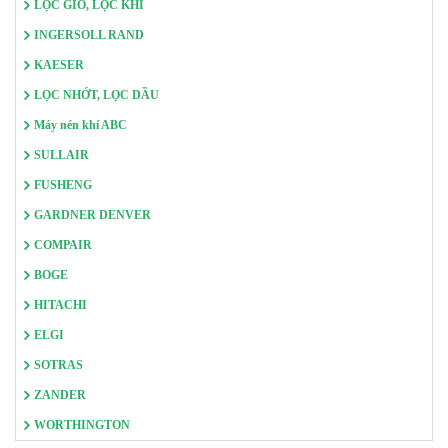
LỌC GIÓ, LỌC KHÍ
INGERSOLL RAND
KAESER
LỌC NHỚT, LỌC DẦU
Máy nén khí ABC
SULLAIR
FUSHENG
GARDNER DENVER
COMPAIR
BOGE
HITACHI
ELGI
SOTRAS
ZANDER
WORTHINGTON