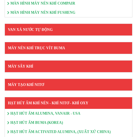
MÀN HÌNH MÁY NÉN KHÍ COMPAIR
MÀN HÌNH MÁY NÉN KHÍ FUSHENG
VAN XẢ NƯỚC TỰ ĐỘNG
MÁY NÉN KHÍ TRỤC VÍT BUMA
MÁY SẤY KHÍ
MÁY TẠO KHÍ NITƠ
HẠT HÚT ẨM KHÍ NÉN - KHÍ NITƠ - KHÍ OXY
HẠT HÚT ẨM ALUMINA, VANAIR - USA
HẠT HÚT ẨM BUMA (KOREA)
HẠT HÚT ẨM ACTIVATED ALUMINA, (XUẤT XỨ CHINA)