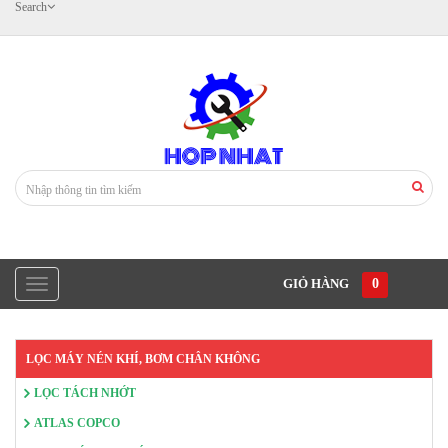
Search
GIỎ HÀNG
0
LỌC MÁY NÉN KHÍ, BƠM CHÂN KHÔNG
LỌC TÁCH NHỚT
ATLAS COPCO