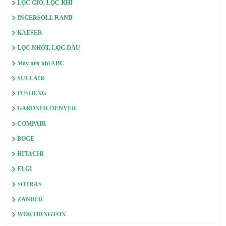
LỌC GIÓ, LỌC KHÍ
INGERSOLL RAND
KAESER
LỌC NHỚT, LỌC DẦU
Máy nén khí ABC
SULLAIR
FUSHENG
GARDNER DENVER
COMPAIR
BOGE
HITACHI
ELGI
SOTRAS
ZANDER
WORTHINGTON