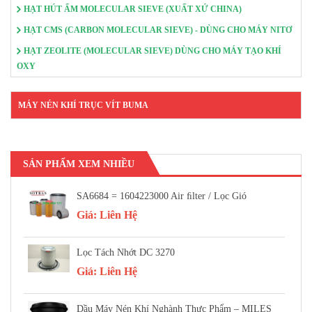
HẠT HÚT ẨM MOLECULAR SIEVE (XUẤT XỨ CHINA)
HẠT CMS (CARBON MOLECULAR SIEVE) - DÙNG CHO MÁY NITƠ
HẠT ZEOLITE (MOLECULAR SIEVE) DÙNG CHO MÁY TẠO KHÍ
OXY
MÁY NÉN KHÍ TRỤC VÍT BUMA
SẢN PHẨM XEM NHIỀU
SA6684 = 1604223000 Air FIlter / Lọc Gió
Giá:
Liên Hệ
Lọc Tách Nhớt DC 3270
Giá:
Liên Hệ
Dầu Máy Nén Khí Nghành Thực Phẩm – MILES