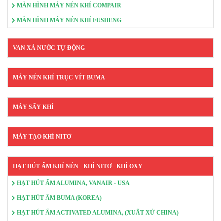
MÀN HÌNH MÁY NÉN KHÍ COMPAIR
MÀN HÌNH MÁY NÉN KHÍ FUSHENG
VAN XẢ NƯỚC TỰ ĐỘNG
MÁY NÉN KHÍ TRỤC VÍT BUMA
MÁY SẤY KHÍ
MÁY TẠO KHÍ NITƠ
HẠT HÚT ẨM KHÍ NÉN - KHÍ NITƠ - KHÍ OXY
HẠT HÚT ẨM ALUMINA, VANAIR - USA
HẠT HÚT ẨM BUMA (KOREA)
HẠT HÚT ẨM ACTIVATED ALUMINA, (XUẤT XỨ CHINA)