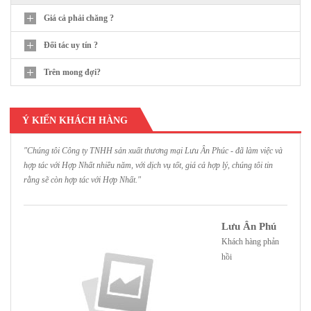
Giá cả phải chăng ?
Đối tác uy tín ?
Trên mong đợi?
Ý KIẾN KHÁCH HÀNG
"Chúng tôi Công ty TNHH sản xuất thương mại Lưu Ân Phúc - đã làm việc và
"
hợp tác với Hợp Nhất nhiều năm, với dịch vụ tốt, giá cả hợp lý, chúng tôi tin
H
rằng sẽ còn hợp tác với Hợp Nhất."
h
Lưu Ân Phú
Khách hàng phản
hồi