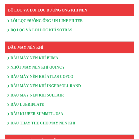
BỘ LỌC VÀ LÕI LỌC ĐƯỜNG ỐNG KHÍ NÉN
LÕI LỌC ĐƯỜNG ỐNG / IN LINE FILTER
BỘ LỌC VÀ LÕI LỌC KHÍ SOTRAS
DẦU MÁY NÉN KHÍ
DẦU MÁY NÉN KHÍ BUMA
NHỚT MÁY NÉN KHÍ QUINCY
DẦU MÁY NÉN KHÍ ATLAS COPCO
DẦU MÁY NÉN KHÍ INGERSOLL RAND
DẦU MÁY NÉN KHÍ SULLAIR
DẦU LUBRIPLATE
DẦU KLUBER SUMMIT - USA
DẦU THAY THẾ CHO MÁY NÉN KHÍ