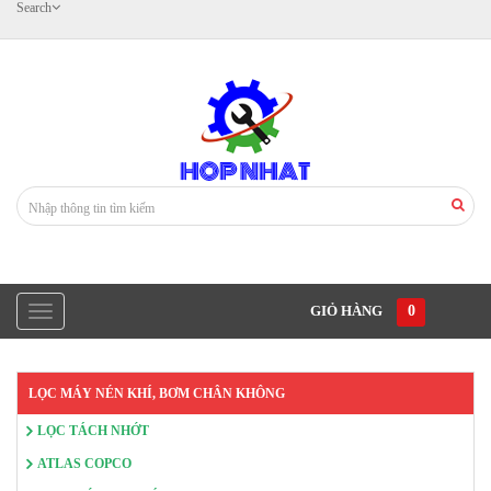
Search
GIỎ HÀNG
0
LỌC MÁY NÉN KHÍ, BƠM CHÂN KHÔNG
LỌC TÁCH NHỚT
ATLAS COPCO