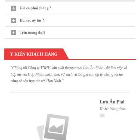
Giá cả phải chăng ?
Đối tác uy tín ?
Trên mong đợi?
Ý KIẾN KHÁCH HÀNG
"Chúng tôi Công ty TNHH sản xuất thương mại Lưu Ân Phúc - đã làm việc và
"
hợp tác với Hợp Nhất nhiều năm, với dịch vụ tốt, giá cả hợp lý, chúng tôi tin
H
rằng sẽ còn hợp tác với Hợp Nhất."
h
Lưu Ân Phú
Khách hàng phản
hồi