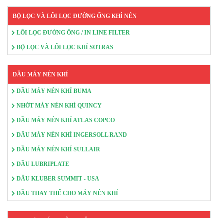
BỘ LỌC VÀ LÕI LỌC ĐƯỜNG ỐNG KHÍ NÉN
LÕI LỌC ĐƯỜNG ỐNG / IN LINE FILTER
BỘ LỌC VÀ LÕI LỌC KHÍ SOTRAS
DẦU MÁY NÉN KHÍ
DẦU MÁY NÉN KHÍ BUMA
NHỚT MÁY NÉN KHÍ QUINCY
DẦU MÁY NÉN KHÍ ATLAS COPCO
DẦU MÁY NÉN KHÍ INGERSOLL RAND
DẦU MÁY NÉN KHÍ SULLAIR
DẦU LUBRIPLATE
DẦU KLUBER SUMMIT - USA
DẦU THAY THẾ CHO MÁY NÉN KHÍ