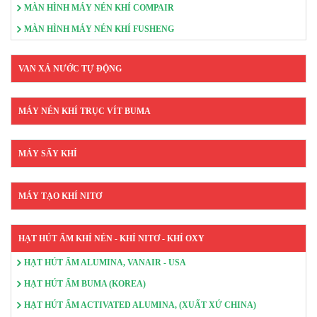
MÀN HÌNH MÁY NÉN KHÍ COMPAIR
MÀN HÌNH MÁY NÉN KHÍ FUSHENG
VAN XẢ NƯỚC TỰ ĐỘNG
MÁY NÉN KHÍ TRỤC VÍT BUMA
MÁY SẤY KHÍ
MÁY TẠO KHÍ NITƠ
HẠT HÚT ẨM KHÍ NÉN - KHÍ NITƠ - KHÍ OXY
HẠT HÚT ẨM ALUMINA, VANAIR - USA
HẠT HÚT ẨM BUMA (KOREA)
HẠT HÚT ẨM ACTIVATED ALUMINA, (XUẤT XỨ CHINA)