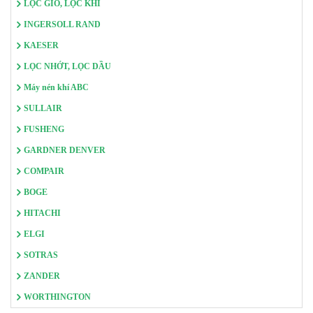
LỌC GIÓ, LỌC KHÍ
INGERSOLL RAND
KAESER
LỌC NHỚT, LỌC DẦU
Máy nén khí ABC
SULLAIR
FUSHENG
GARDNER DENVER
COMPAIR
BOGE
HITACHI
ELGI
SOTRAS
ZANDER
WORTHINGTON