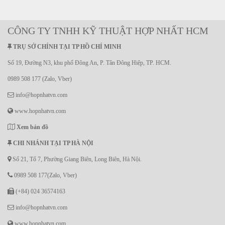
CÔNG TY TNHH KỸ THUẬT HỢP NHẤT HCM
TRỤ SỞ CHÍNH TẠI TP HỒ CHÍ MINH
Số 19, Đường N3, khu phố Đông An, P. Tân Đông Hiệp, TP. HCM.
0989 508 177 (Zalo, Vber)
info@hopnhatvn.com
www.hopnhatvn.com
Xem bản đồ
CHI NHÁNH TẠI TP HÀ NỘI
Số 21, Tổ 7, Phường Giang Biên, Long Biên, Hà Nội.
0989 508 177(Zalo, Vber)
(+84) 024 36574163
info@hopnhatvn.com
www.hopnhatvn.com