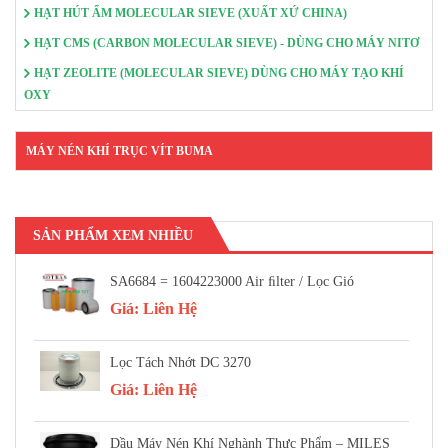
HẠT HÚT ẨM MOLECULAR SIEVE (XUẤT XỨ CHINA)
HẠT CMS (CARBON MOLECULAR SIEVE) - DÙNG CHO MÁY NITƠ
HẠT ZEOLITE (MOLECULAR SIEVE) DÙNG CHO MÁY TẠO KHÍ
OXY
MÁY NÉN KHÍ TRỤC VÍT BUMA
SẢN PHẨM XEM NHIỀU
SA6684 = 1604223000 Air FIlter / Lọc Gió
Giá:
Liên Hệ
Lọc Tách Nhớt DC 3270
Giá:
Liên Hệ
Dầu Máy Nén Khí Nghành Thực Phẩm – MILES