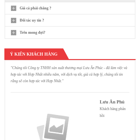
Giá cả phải chăng ?
Đối tác uy tín ?
Trên mong đợi?
Ý KIẾN KHÁCH HÀNG
"Chúng tôi Công ty TNHH sản xuất thương mại Lưu Ân Phúc - đã làm việc và
"
hợp tác với Hợp Nhất nhiều năm, với dịch vụ tốt, giá cả hợp lý, chúng tôi tin
H
rằng sẽ còn hợp tác với Hợp Nhất."
h
Lưu Ân Phú
Khách hàng phản
hồi