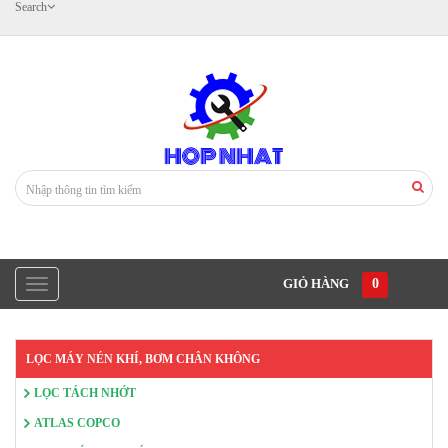
Search
GIỎ HÀNG
0
LỌC MÁY NÉN KHÍ, BƠM CHÂN KHÔNG
LỌC TÁCH NHỚT
ATLAS COPCO