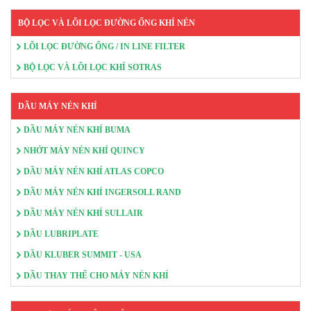
BỘ LỌC VÀ LÕI LỌC ĐƯỜNG ỐNG KHÍ NÉN
LÕI LỌC ĐƯỜNG ỐNG / IN LINE FILTER
BỘ LỌC VÀ LÕI LỌC KHÍ SOTRAS
DẦU MÁY NÉN KHÍ
DẦU MÁY NÉN KHÍ BUMA
NHỚT MÁY NÉN KHÍ QUINCY
DẦU MÁY NÉN KHÍ ATLAS COPCO
DẦU MÁY NÉN KHÍ INGERSOLL RAND
DẦU MÁY NÉN KHÍ SULLAIR
DẦU LUBRIPLATE
DẦU KLUBER SUMMIT - USA
DẦU THAY THẾ CHO MÁY NÉN KHÍ