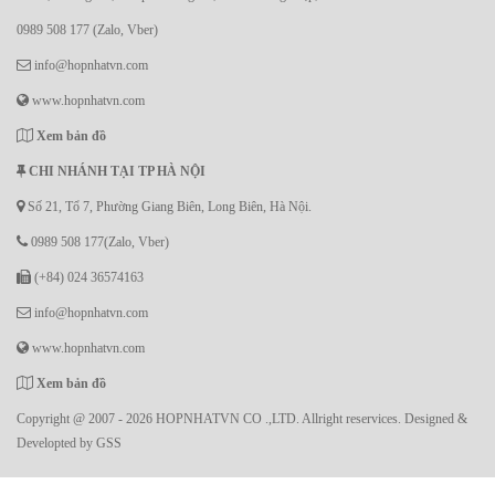
0989 508 177 (Zalo, Vber)
info@hopnhatvn.com
www.hopnhatvn.com
Xem bản đồ
CHI NHÁNH TẠI TP HÀ NỘI
Số 21, Tổ 7, Phường Giang Biên, Long Biên, Hà Nội.
0989 508 177(Zalo, Vber)
(+84) 024 36574163
info@hopnhatvn.com
www.hopnhatvn.com
Xem bản đồ
Copyright @ 2007 - 2026 HOPNHATVN CO .,LTD. Allright reservices. Designed &
Developted by
GSS