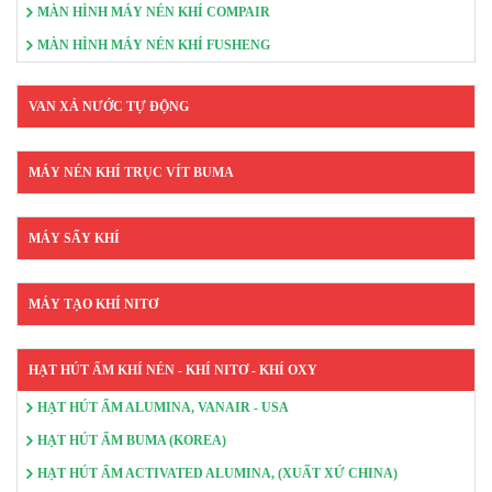
MÀN HÌNH MÁY NÉN KHÍ COMPAIR
MÀN HÌNH MÁY NÉN KHÍ FUSHENG
VAN XẢ NƯỚC TỰ ĐỘNG
MÁY NÉN KHÍ TRỤC VÍT BUMA
MÁY SẤY KHÍ
MÁY TẠO KHÍ NITƠ
HẠT HÚT ẨM KHÍ NÉN - KHÍ NITƠ - KHÍ OXY
HẠT HÚT ẨM ALUMINA, VANAIR - USA
HẠT HÚT ẨM BUMA (KOREA)
HẠT HÚT ẨM ACTIVATED ALUMINA, (XUẤT XỨ CHINA)