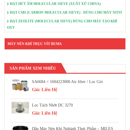
HẠT HÚT ẨM MOLECULAR SIEVE (XUẤT XỨ CHINA)
HẠT CMS (CARBON MOLECULAR SIEVE) - DÙNG CHO MÁY NITƠ
HẠT ZEOLITE (MOLECULAR SIEVE) DÙNG CHO MÁY TẠO KHÍ
OXY
MÁY NÉN KHÍ TRỤC VÍT BUMA
SẢN PHẨM XEM NHIỀU
SA6684 = 1604223000 Air FIlter / Lọc Gió
Giá:
Liên Hệ
Lọc Tách Nhớt DC 3270
Giá:
Liên Hệ
Dầu Máy Nén Khí Nghành Thực Phẩm – MILES