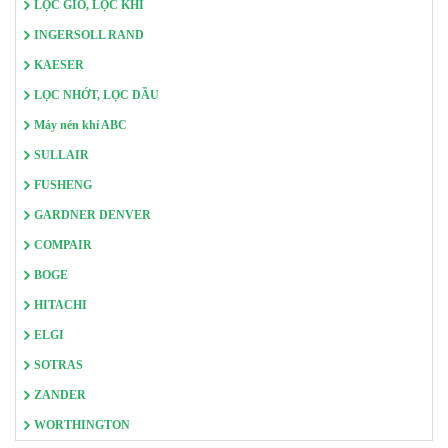
LỌC GIÓ, LỌC KHÍ
INGERSOLL RAND
KAESER
LỌC NHỚT, LỌC DẦU
Máy nén khí ABC
SULLAIR
FUSHENG
GARDNER DENVER
COMPAIR
BOGE
HITACHI
ELGI
SOTRAS
ZANDER
WORTHINGTON