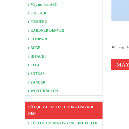
Máy nén khí ABC
SULLAIR
FUSHENG
GARDNER DENVER
COMPAIR
Trang Ch
BOGE
HITACHI
MÁY
ELGI
SOTRAS
ZANDER
WORTHINGTON
BỘ LỌC VÀ LÕI LỌC ĐƯỜNG ỐNG KHÍ
NÉN
LÕI LỌC ĐƯỜNG ỐNG / IN LINE FILTER