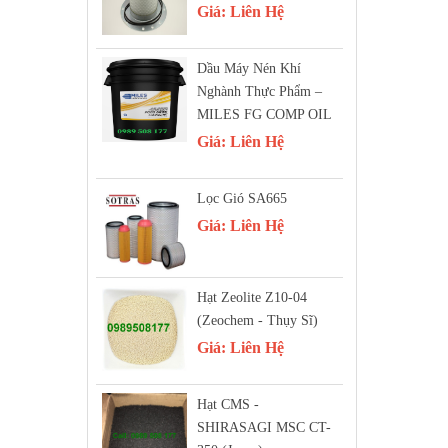
Giá:
Liên Hệ
Dầu Máy Nén Khí
Nghành Thực Phẩm –
MILES FG COMP OIL
Giá:
Liên Hệ
Lọc Gió SA665
Giá:
Liên Hệ
Hạt Zeolite Z10-04
(Zeochem - Thụy Sĩ)
Giá:
Liên Hệ
Hạt CMS -
SHIRASAGI MSC CT-