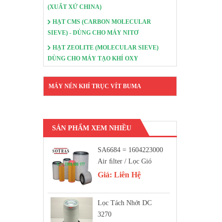
(XUẤT XỨ CHINA)
HẠT CMS (CARBON MOLECULAR
SIEVE) - DÙNG CHO MÁY NITƠ
HẠT ZEOLITE (MOLECULAR SIEVE)
DÙNG CHO MÁY TẠO KHÍ OXY
MÁY NÉN KHÍ TRỤC VÍT BUMA
SẢN PHẨM XEM NHIỀU
SA6684 = 1604223000
Air FIlter / Lọc Gió
Giá:
Liên Hệ
Lọc Tách Nhớt DC
3270