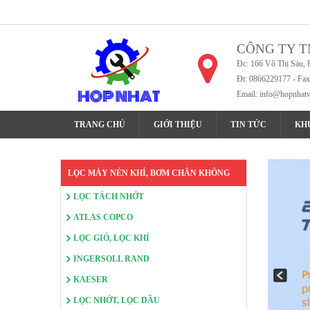
CÔNG TY T
Đc: 166 Võ Thị Sáu, 
Đt: 0866229177 - Fa
Email:
info@hopnhat
TRANG CHỦ
GIỚI THIỆU
TIN TỨC
KH
LỌC MÁY NÉN KHÍ, BƠM CHÂN KHÔNG
LỌC TÁCH NHỚT
ATLAS COPCO
LỌC GIÓ, LỌC KHÍ
INGERSOLL RAND
KAESER
LỌC NHỚT, LỌC DẦU