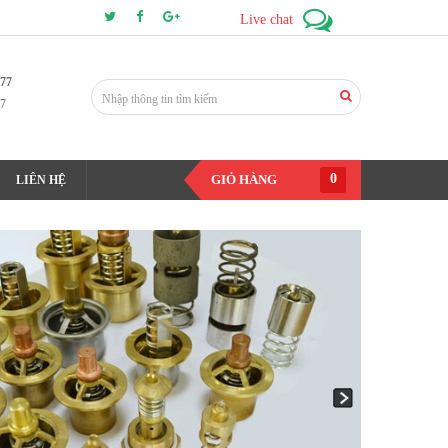
Live chat
177
7
0
GIỎ HÀNG
LIÊN HỆ