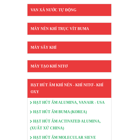
VAN XẢ NƯỚC TỰ ĐỘNG
MÁY NÉN KHÍ TRỤC VÍT BUMA
MÁY SẤY KHÍ
MÁY TẠO KHÍ NITƠ
HẠT HÚT ẨM KHÍ NÉN - KHÍ NITƠ - KHÍ
OXY
HẠT HÚT ẨM ALUMINA, VANAIR - USA
HẠT HÚT ẨM BUMA (KOREA)
HẠT HÚT ẨM ACTIVATED ALUMINA,
(XUẤT XỨ CHINA)
HẠT HÚT ẨM MOLECULAR SIEVE