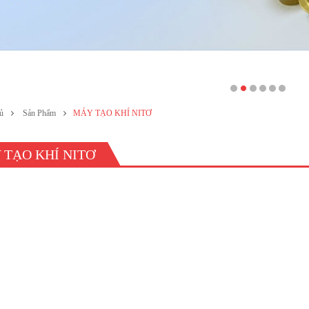
ủ
Sản Phẩm
MÁY TẠO KHÍ NITƠ
 TẠO KHÍ NITƠ