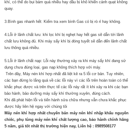
khí
, có thể do bụi bám quá nhiều hay dầu bị khô khiến cánh quạt không
quay.
3.Bình gas nhanh hết: Kiểm tra xem bình Gas có bị rò rỉ hay không.
4.Lỗi ở lãnh chất lưu: khi lọc khí bị nghẹt hay hết gas sẽ dẫn tới lãnh
chất lưu không đủ. Khi máy sấy khí bị đóng tuyết sẽ dẫn đến lãnh chất
lưu thông quá nhiều.
5.Lỗi ở lãnh chất nạp: Lỗi này thường xảy ra khi máy sấy khí đang sử
dụng chưa đúng loại, gas nạp không thích hợp với máy.
Trên đây, Máy nén khí hợp nhất đã liệt kê ra 5 lỗi cơ bản. Tuy nhiên,
các bạn đừng lo lắng quá về các lỗi này vì các lỗi trên hoàn toàn có thể
khắc phục được và trên thực tế các lỗi này rất ít khi xảy ra khi các bạn
bảo hành, bảo dưỡng máy sấy khí thường xuyên, đúng cách.
Khi đã phát hiện lỗi và tiến hành sửa chữa nhưng vẫn chưa khắc phục
được hãy liên hệ ngay với chúng tôi
Máy nén khí hợp nhất chuyên bán máy nén khí nhập khẩu nguyên
chiếc, phụ tùng máy nén khí chất lượng cao, bảo hành chính hãng
5 năm, giá tốt nhất thị trường hiện nay, Liên hệ : 0989508177