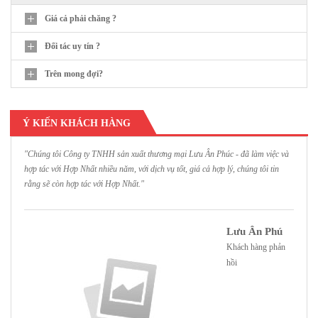
Giá cả phải chăng ?
Đối tác uy tín ?
Trên mong đợi?
Ý KIẾN KHÁCH HÀNG
"Chúng tôi Công ty TNHH sản xuất thương mại Lưu Ân Phúc - đã làm việc và
"
hợp tác với Hợp Nhất nhiều năm, với dịch vụ tốt, giá cả hợp lý, chúng tôi tin
H
rằng sẽ còn hợp tác với Hợp Nhất."
h
Lưu Ân Phú
Khách hàng phản
hồi