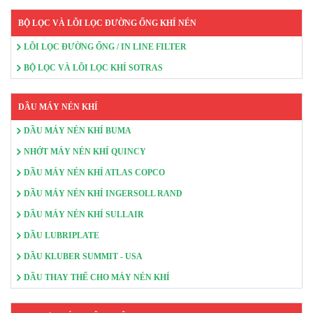
BỘ LỌC VÀ LÕI LỌC ĐƯỜNG ỐNG KHÍ NÉN
LÕI LỌC ĐƯỜNG ỐNG / IN LINE FILTER
BỘ LỌC VÀ LÕI LỌC KHÍ SOTRAS
DẦU MÁY NÉN KHÍ
DẦU MÁY NÉN KHÍ BUMA
NHỚT MÁY NÉN KHÍ QUINCY
DẦU MÁY NÉN KHÍ ATLAS COPCO
DẦU MÁY NÉN KHÍ INGERSOLL RAND
DẦU MÁY NÉN KHÍ SULLAIR
DẦU LUBRIPLATE
DẦU KLUBER SUMMIT - USA
DẦU THAY THẾ CHO MÁY NÉN KHÍ