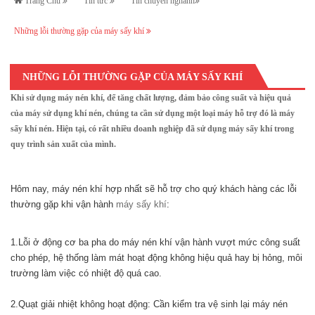
Trang Chủ
Tin tức
Tin chuyên nghành
Những lỗi thường gặp của máy sấy khí
NHỮNG LỖI THƯỜNG GẶP CỦA MÁY SẤY KHÍ
Khi sử dụng máy nén khí, để tăng chất lượng, đảm bảo công suất và hiệu quả
của máy sử dụng khí nén, chúng ta cần sử dụng một loại máy hỗ trợ đó là máy
sấy khí nén. Hiện tại, có rất nhiều doanh nghiệp đã sử dụng máy sấy khí trong
quy trình sản xuất của mình.
Hôm nay,
máy nén khí hợp nhất
sẽ hỗ trợ cho quý khách hàng các lỗi
thường gặp khi vận hành
máy sấy khí
:
1.Lỗi ở động cơ ba pha do máy nén khí vận hành vượt mức công suất
cho phép, hệ thống làm mát hoạt động không hiệu quả hay bị hỏng, môi
trường làm việc có nhiệt độ quá cao.
2.Quạt giải nhiệt không hoạt động: Cần kiểm tra vệ sinh lại
máy nén