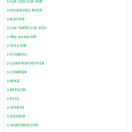
LỌC GIÓ, LỌC KHÍ
INGERSOLL RAND
KAESER
LỌC NHỚT, LỌC DẦU
Máy nén khí ABC
SULLAIR
FUSHENG
GARDNER DENVER
COMPAIR
BOGE
HITACHI
ELGI
SOTRAS
ZANDER
WORTHINGTON