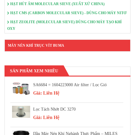
HẠT HÚT ẨM MOLECULAR SIEVE (XUẤT XỨ CHINA)
HẠT CMS (CARBON MOLECULAR SIEVE) - DÙNG CHO MÁY NITƠ
HẠT ZEOLITE (MOLECULAR SIEVE) DÙNG CHO MÁY TẠO KHÍ
OXY
MÁY NÉN KHÍ TRỤC VÍT BUMA
SẢN PHẨM XEM NHIỀU
SA6684 = 1604223000 Air FIlter / Lọc Gió
Giá:
Liên Hệ
Lọc Tách Nhớt DC 3270
Giá:
Liên Hệ
Dầu Máy Nén Khí Nghành Thực Phẩm – MILES