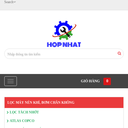
Search
GIỎ HÀNG
0
LỌC MÁY NÉN KHÍ, BƠM CHÂN KHÔNG
LỌC TÁCH NHỚT
ATLAS COPCO