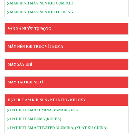
MÀN HÌNH MÁY NÉN KHÍ COMPAIR
MÀN HÌNH MÁY NÉN KHÍ FUSHENG
VAN XẢ NƯỚC TỰ ĐỘNG
MÁY NÉN KHÍ TRỤC VÍT BUMA
MÁY SẤY KHÍ
MÁY TẠO KHÍ NITƠ
HẠT HÚT ẨM KHÍ NÉN - KHÍ NITƠ - KHÍ OXY
HẠT HÚT ẨM ALUMINA, VANAIR - USA
HẠT HÚT ẨM BUMA (KOREA)
HẠT HÚT ẨM ACTIVATED ALUMINA, (XUẤT XỨ CHINA)