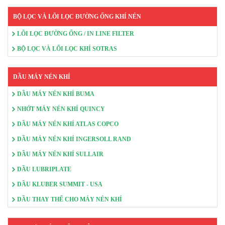
BỘ LỌC VÀ LÕI LỌC ĐƯỜNG ỐNG KHÍ NÉN
LÕI LỌC ĐƯỜNG ỐNG / IN LINE FILTER
BỘ LỌC VÀ LÕI LỌC KHÍ SOTRAS
DẦU MÁY NÉN KHÍ
DẦU MÁY NÉN KHÍ BUMA
NHỚT MÁY NÉN KHÍ QUINCY
DẦU MÁY NÉN KHÍ ATLAS COPCO
DẦU MÁY NÉN KHÍ INGERSOLL RAND
DẦU MÁY NÉN KHÍ SULLAIR
DẦU LUBRIPLATE
DẦU KLUBER SUMMIT - USA
DẦU THAY THẾ CHO MÁY NÉN KHÍ