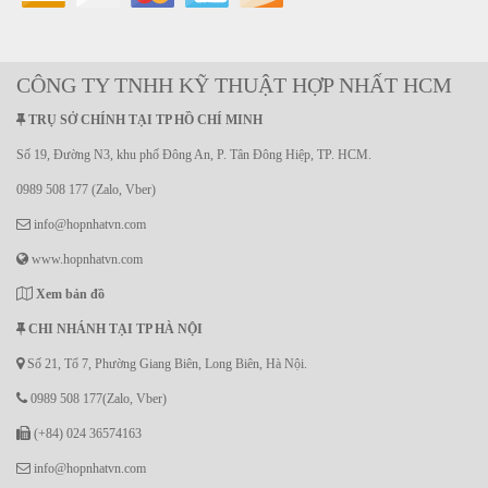
CÔNG TY TNHH KỸ THUẬT HỢP NHẤT HCM
TRỤ SỞ CHÍNH TẠI TP HỒ CHÍ MINH
Số 19, Đường N3, khu phố Đông An, P. Tân Đông Hiệp, TP. HCM.
0989 508 177 (Zalo, Vber)
info@hopnhatvn.com
www.hopnhatvn.com
Xem bản đồ
CHI NHÁNH TẠI TP HÀ NỘI
Số 21, Tổ 7, Phường Giang Biên, Long Biên, Hà Nội.
0989 508 177(Zalo, Vber)
(+84) 024 36574163
info@hopnhatvn.com