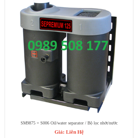
SM9875 = S006 Oil/water separator / Bộ lọc nhớt/nước
Giá:
Liên Hệ