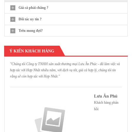
Giá cả phải chăng ?
Đối tác uy tín ?
Trên mong đợi?
Ý KIẾN KHÁCH HÀNG
"Chúng tôi Công ty TNHH sản xuất thương mại Lưu Ân Phúc - đã làm việc và
"
hợp tác với Hợp Nhất nhiều năm, với dịch vụ tốt, giá cả hợp lý, chúng tôi tin
H
rằng sẽ còn hợp tác với Hợp Nhất."
h
Lưu Ân Phú
Khách hàng phản
hồi