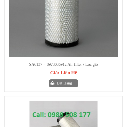
SA6137 = 8973036912 Air filter / Lọc gió
Giá:
Liên Hệ
Đặt Hàng