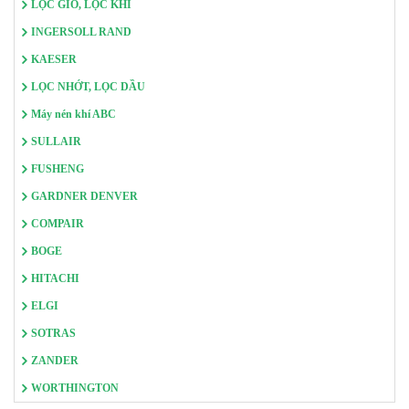
LỌC GIÓ, LỌC KHÍ
INGERSOLL RAND
KAESER
LỌC NHỚT, LỌC DẦU
Máy nén khí ABC
SULLAIR
FUSHENG
GARDNER DENVER
COMPAIR
BOGE
HITACHI
ELGI
SOTRAS
ZANDER
WORTHINGTON