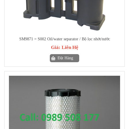
SM9871 = S002 Oil/water separator / Bộ lọc nhớt/nước
Giá:
Liên Hệ
Đặt Hàng