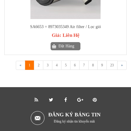
SA6653 = 8973035349 Air filter / Lọc gió
Giá:
Liên Hệ
Đặt Hàng
«
1
2
3
4
5
6
7
8
9
23
»
ĐĂNG KÝ BẢNG TIN
Đăng ký nhận tin khuyến mãi