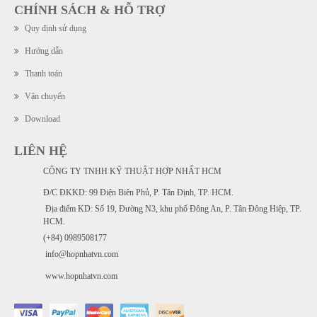
CHÍNH SÁCH & HỖ TRỢ
Quy định sử dụng
Hướng dẫn
Thanh toán
Vận chuyển
Download
LIÊN HỆ
CÔNG TY TNHH KỸ THUẬT HỢP NHẤT HCM
Đ/C ĐKKD: 99 Điện Biên Phủ, P. Tân Định, TP. HCM.
Địa điểm KD: Số 19, Đường N3, khu phố Đông An, P. Tân Đông Hiệp, TP.
HCM.
(+84) 0989508177
info@hopnhatvn.com
www.hopnhatvn.com