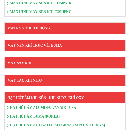
MÀN HÌNH MÁY NÉN KHÍ COMPAIR
MÀN HÌNH MÁY NÉN KHÍ FUSHENG
VAN XẢ NƯỚC TỰ ĐỘNG
MÁY NÉN KHÍ TRỤC VÍT BUMA
MÁY SẤY KHÍ
MÁY TẠO KHÍ NITƠ
HẠT HÚT ẨM KHÍ NÉN - KHÍ NITƠ - KHÍ OXY
HẠT HÚT ẨM ALUMINA, VANAIR - USA
HẠT HÚT ẨM BUMA (KOREA)
HẠT HÚT ẨM ACTIVATED ALUMINA, (XUẤT XỨ CHINA)