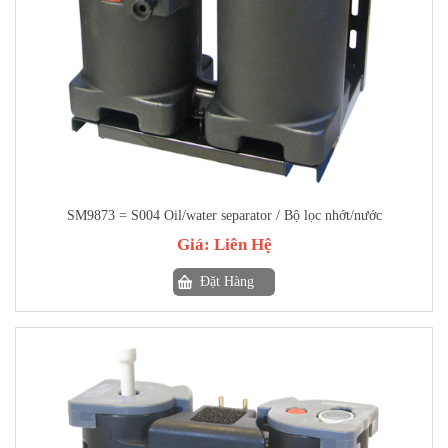
SM9873 = S004 Oil/water separator / Bộ lọc nhớt/nước
Giá:
Liên Hệ
Đặt Hàng