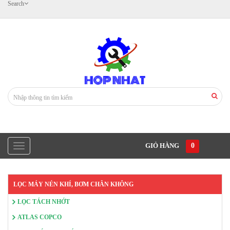
Search
GIỎ HÀNG
0
LỌC MÁY NÉN KHÍ, BƠM CHÂN KHÔNG
LỌC TÁCH NHỚT
ATLAS COPCO