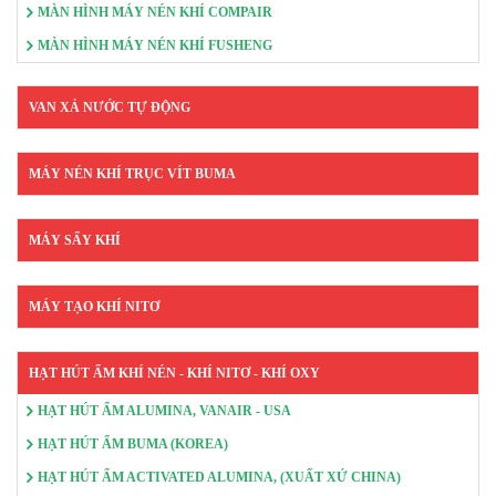
MÀN HÌNH MÁY NÉN KHÍ COMPAIR
MÀN HÌNH MÁY NÉN KHÍ FUSHENG
VAN XẢ NƯỚC TỰ ĐỘNG
MÁY NÉN KHÍ TRỤC VÍT BUMA
MÁY SẤY KHÍ
MÁY TẠO KHÍ NITƠ
HẠT HÚT ẨM KHÍ NÉN - KHÍ NITƠ - KHÍ OXY
HẠT HÚT ẨM ALUMINA, VANAIR - USA
HẠT HÚT ẨM BUMA (KOREA)
HẠT HÚT ẨM ACTIVATED ALUMINA, (XUẤT XỨ CHINA)