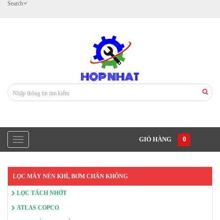
Search
GIỎ HÀNG
0
LỌC MÁY NÉN KHÍ, BƠM CHÂN KHÔNG
LỌC TÁCH NHỚT
ATLAS COPCO