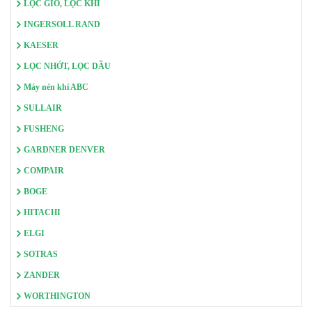
LỌC GIÓ, LỌC KHÍ
INGERSOLL RAND
KAESER
LỌC NHỚT, LỌC DẦU
Máy nén khí ABC
SULLAIR
FUSHENG
GARDNER DENVER
COMPAIR
BOGE
HITACHI
ELGI
SOTRAS
ZANDER
WORTHINGTON