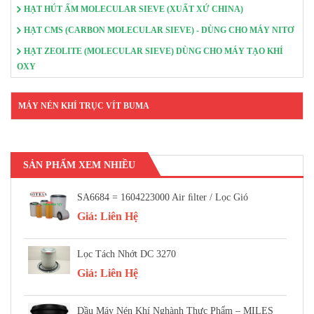
HẠT HÚT ẨM MOLECULAR SIEVE (XUẤT XỨ CHINA)
HẠT CMS (CARBON MOLECULAR SIEVE) - DÙNG CHO MÁY NITƠ
HẠT ZEOLITE (MOLECULAR SIEVE) DÙNG CHO MÁY TẠO KHÍ
OXY
MÁY NÉN KHÍ TRỤC VÍT BUMA
SẢN PHẨM XEM NHIỀU
SA6684 = 1604223000 Air FIlter / Lọc Gió
Giá:
Liên Hệ
Lọc Tách Nhớt DC 3270
Giá:
Liên Hệ
Dầu Máy Nén Khí Nghành Thực Phẩm – MILES