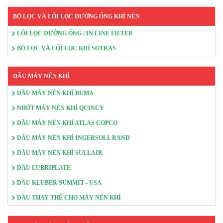
BỘ LỌC VÀ LÕI LỌC ĐƯỜNG ỐNG KHÍ NÉN
LÕI LỌC ĐƯỜNG ỐNG / IN LINE FILTER
BỘ LỌC VÀ LÕI LỌC KHÍ SOTRAS
DẦU MÁY NÉN KHÍ
DẦU MÁY NÉN KHÍ BUMA
NHỚT MÁY NÉN KHÍ QUINCY
DẦU MÁY NÉN KHÍ ATLAS COPCO
DẦU MÁY NÉN KHÍ INGERSOLL RAND
DẦU MÁY NÉN KHÍ SULLAIR
DẦU LUBRIPLATE
DẦU KLUBER SUMMIT - USA
DẦU THAY THẾ CHO MÁY NÉN KHÍ