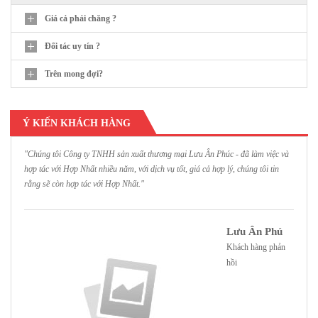
Giá cả phải chăng ?
Đối tác uy tín ?
Trên mong đợi?
Ý KIẾN KHÁCH HÀNG
"Chúng tôi Công ty TNHH sản xuất thương mại Lưu Ân Phúc - đã làm việc và
"
hợp tác với Hợp Nhất nhiều năm, với dịch vụ tốt, giá cả hợp lý, chúng tôi tin
H
rằng sẽ còn hợp tác với Hợp Nhất."
h
Lưu Ân Phú
Khách hàng phản
hồi