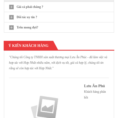
Giá cả phải chăng ?
Đối tác uy tín ?
Trên mong đợi?
Ý KIẾN KHÁCH HÀNG
"Chúng tôi Công ty TNHH sản xuất thương mại Lưu Ân Phúc - đã làm việc và
"
hợp tác với Hợp Nhất nhiều năm, với dịch vụ tốt, giá cả hợp lý, chúng tôi tin
H
rằng sẽ còn hợp tác với Hợp Nhất."
h
Lưu Ân Phú
Khách hàng phản
hồi