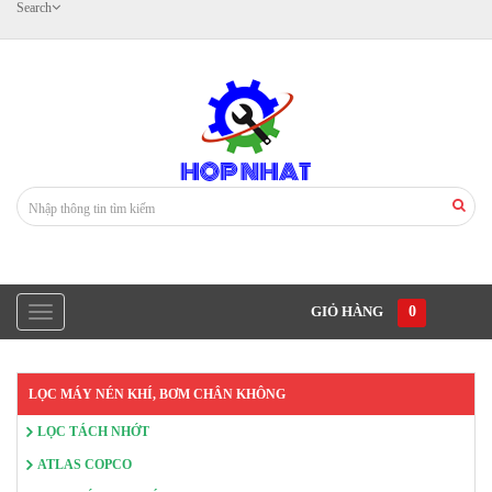
Search
GIỎ HÀNG
0
LỌC MÁY NÉN KHÍ, BƠM CHÂN KHÔNG
LỌC TÁCH NHỚT
ATLAS COPCO