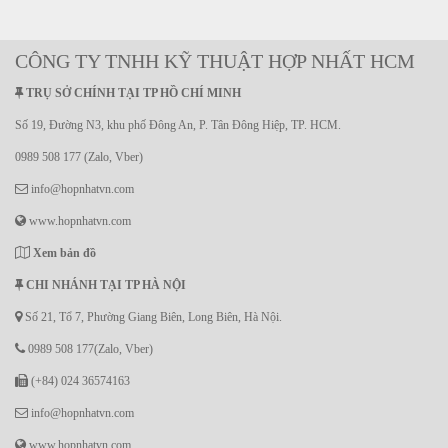
CÔNG TY TNHH KỸ THUẬT HỢP NHẤT HCM
TRỤ SỞ CHÍNH TẠI TP HỒ CHÍ MINH
Số 19, Đường N3, khu phố Đông An, P. Tân Đông Hiệp, TP. HCM.
0989 508 177 (Zalo, Vber)
info@hopnhatvn.com
www.hopnhatvn.com
Xem bản đồ
CHI NHÁNH TẠI TP HÀ NỘI
Số 21, Tổ 7, Phường Giang Biên, Long Biên, Hà Nội.
0989 508 177(Zalo, Vber)
(+84) 024 36574163
info@hopnhatvn.com
www.hopnhatvn.com