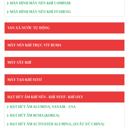
MÀN HÌNH MÁY NÉN KHÍ COMPAIR
MÀN HÌNH MÁY NÉN KHÍ FUSHENG
VAN XẢ NƯỚC TỰ ĐỘNG
MÁY NÉN KHÍ TRỤC VÍT BUMA
MÁY SẤY KHÍ
MÁY TẠO KHÍ NITƠ
HẠT HÚT ẨM KHÍ NÉN - KHÍ NITƠ - KHÍ OXY
HẠT HÚT ẨM ALUMINA, VANAIR - USA
HẠT HÚT ẨM BUMA (KOREA)
HẠT HÚT ẨM ACTIVATED ALUMINA, (XUẤT XỨ CHINA)