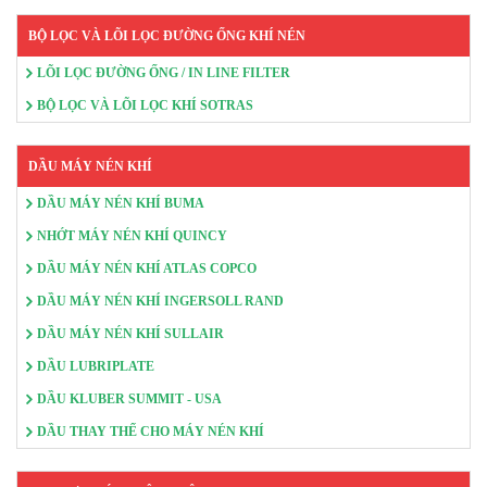
BỘ LỌC VÀ LÕI LỌC ĐƯỜNG ỐNG KHÍ NÉN
LÕI LỌC ĐƯỜNG ỐNG / IN LINE FILTER
BỘ LỌC VÀ LÕI LỌC KHÍ SOTRAS
DẦU MÁY NÉN KHÍ
DẦU MÁY NÉN KHÍ BUMA
NHỚT MÁY NÉN KHÍ QUINCY
DẦU MÁY NÉN KHÍ ATLAS COPCO
DẦU MÁY NÉN KHÍ INGERSOLL RAND
DẦU MÁY NÉN KHÍ SULLAIR
DẦU LUBRIPLATE
DẦU KLUBER SUMMIT - USA
DẦU THAY THẾ CHO MÁY NÉN KHÍ