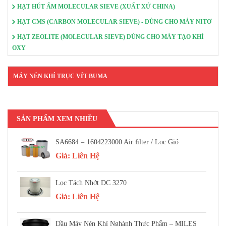
HẠT HÚT ẨM MOLECULAR SIEVE (XUẤT XỨ CHINA)
HẠT CMS (CARBON MOLECULAR SIEVE) - DÙNG CHO MÁY NITƠ
HẠT ZEOLITE (MOLECULAR SIEVE) DÙNG CHO MÁY TẠO KHÍ
OXY
MÁY NÉN KHÍ TRỤC VÍT BUMA
SẢN PHẨM XEM NHIỀU
SA6684 = 1604223000 Air FIlter / Lọc Gió
Giá:
Liên Hệ
Lọc Tách Nhớt DC 3270
Giá:
Liên Hệ
Dầu Máy Nén Khí Nghành Thực Phẩm – MILES