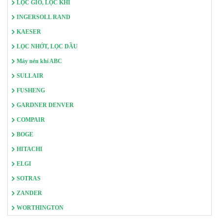
LỌC GIÓ, LỌC KHÍ
INGERSOLL RAND
KAESER
LỌC NHỚT, LỌC DẦU
Máy nén khí ABC
SULLAIR
FUSHENG
GARDNER DENVER
COMPAIR
BOGE
HITACHI
ELGI
SOTRAS
ZANDER
WORTHINGTON