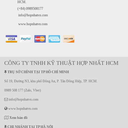
HCM.
(+84) 0989508177
info@hopnhatvn.com
www.hopnhatvn.com
CÔNG TY TNHH KỸ THUẬT HỢP NHẤT HCM
TRỤ SỞ CHÍNH TẠI TP HỒ CHÍ MINH
Số 19, Đường N3, khu phố Đông An, P. Tân Đông Hiệp, TP. HCM.
0989 508 177 (Zalo, Vber)
info@hopnhatvn.com
www.hopnhatvn.com
Xem bản đồ
CHI NHÁNH TẠI TP HÀ NỘI