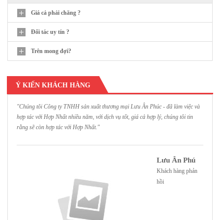
Giá cả phải chăng ?
Đối tác uy tín ?
Trên mong đợi?
Ý KIẾN KHÁCH HÀNG
"Chúng tôi Công ty TNHH sản xuất thương mại Lưu Ân Phúc - đã làm việc và
"
hợp tác với Hợp Nhất nhiều năm, với dịch vụ tốt, giá cả hợp lý, chúng tôi tin
H
rằng sẽ còn hợp tác với Hợp Nhất."
h
Lưu Ân Phú
Khách hàng phản
hồi