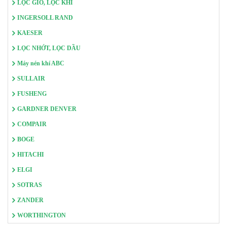
LỌC GIÓ, LỌC KHÍ
INGERSOLL RAND
KAESER
LỌC NHỚT, LỌC DẦU
Máy nén khí ABC
SULLAIR
FUSHENG
GARDNER DENVER
COMPAIR
BOGE
HITACHI
ELGI
SOTRAS
ZANDER
WORTHINGTON