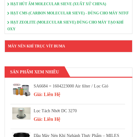
HẠT HÚT ẨM MOLECULAR SIEVE (XUẤT XỨ CHINA)
HẠT CMS (CARBON MOLECULAR SIEVE) - DÙNG CHO MÁY NITƠ
HẠT ZEOLITE (MOLECULAR SIEVE) DÙNG CHO MÁY TẠO KHÍ
OXY
MÁY NÉN KHÍ TRỤC VÍT BUMA
SẢN PHẨM XEM NHIỀU
SA6684 = 1604223000 Air FIlter / Lọc Gió
Giá:
Liên Hệ
Lọc Tách Nhớt DC 3270
Giá:
Liên Hệ
Dầu Máy Nén Khí Nghành Thực Phẩm – MILES