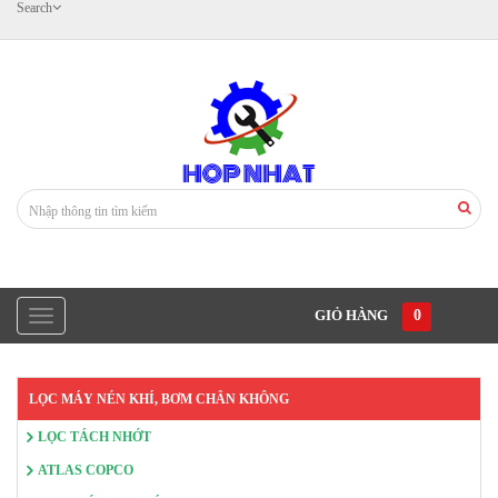
Search
GIỎ HÀNG
0
LỌC MÁY NÉN KHÍ, BƠM CHÂN KHÔNG
LỌC TÁCH NHỚT
ATLAS COPCO