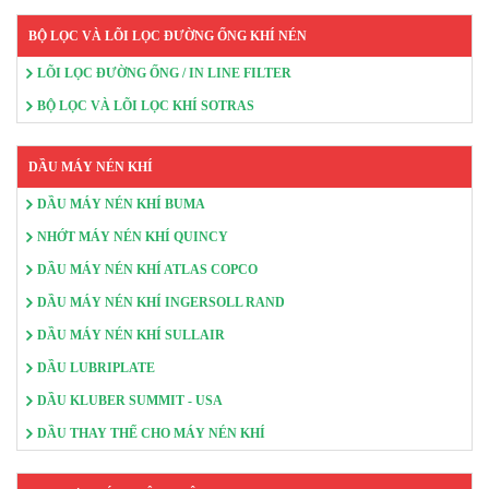
BỘ LỌC VÀ LÕI LỌC ĐƯỜNG ỐNG KHÍ NÉN
LÕI LỌC ĐƯỜNG ỐNG / IN LINE FILTER
BỘ LỌC VÀ LÕI LỌC KHÍ SOTRAS
DẦU MÁY NÉN KHÍ
DẦU MÁY NÉN KHÍ BUMA
NHỚT MÁY NÉN KHÍ QUINCY
DẦU MÁY NÉN KHÍ ATLAS COPCO
DẦU MÁY NÉN KHÍ INGERSOLL RAND
DẦU MÁY NÉN KHÍ SULLAIR
DẦU LUBRIPLATE
DẦU KLUBER SUMMIT - USA
DẦU THAY THẾ CHO MÁY NÉN KHÍ