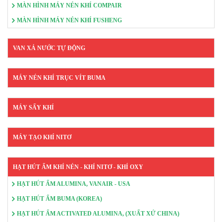
MÀN HÌNH MÁY NÉN KHÍ COMPAIR
MÀN HÌNH MÁY NÉN KHÍ FUSHENG
VAN XẢ NƯỚC TỰ ĐỘNG
MÁY NÉN KHÍ TRỤC VÍT BUMA
MÁY SẤY KHÍ
MÁY TẠO KHÍ NITƠ
HẠT HÚT ẨM KHÍ NÉN - KHÍ NITƠ - KHÍ OXY
HẠT HÚT ẨM ALUMINA, VANAIR - USA
HẠT HÚT ẨM BUMA (KOREA)
HẠT HÚT ẨM ACTIVATED ALUMINA, (XUẤT XỨ CHINA)