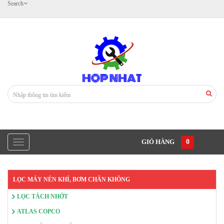
Search
GIỎ HÀNG
0
LỌC MÁY NÉN KHÍ, BƠM CHÂN KHÔNG
LỌC TÁCH NHỚT
ATLAS COPCO