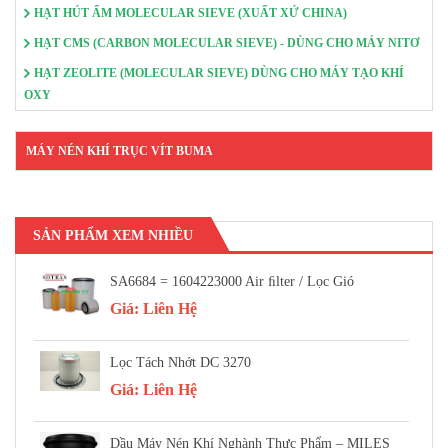
HẠT HÚT ẨM MOLECULAR SIEVE (XUẤT XỨ CHINA)
HẠT CMS (CARBON MOLECULAR SIEVE) - DÙNG CHO MÁY NITƠ
HẠT ZEOLITE (MOLECULAR SIEVE) DÙNG CHO MÁY TẠO KHÍ
OXY
MÁY NÉN KHÍ TRỤC VÍT BUMA
SẢN PHẨM XEM NHIỀU
SA6684 = 1604223000 Air FIlter / Lọc Gió
Giá:
Liên Hệ
Lọc Tách Nhớt DC 3270
Giá:
Liên Hệ
Dầu Máy Nén Khí Nghành Thực Phẩm – MILES