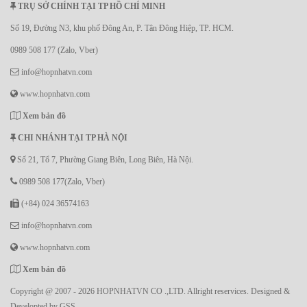
TRỤ SỞ CHÍNH TẠI TP HỒ CHÍ MINH
Số 19, Đường N3, khu phố Đông An, P. Tân Đông Hiệp, TP. HCM.
0989 508 177 (Zalo, Vber)
info@hopnhatvn.com
www.hopnhatvn.com
Xem bản đồ
CHI NHÁNH TẠI TP HÀ NỘI
Số 21, Tổ 7, Phường Giang Biên, Long Biên, Hà Nội.
0989 508 177(Zalo, Vber)
(+84) 024 36574163
info@hopnhatvn.com
www.hopnhatvn.com
Xem bản đồ
Copyright @ 2007 - 2026 HOPNHATVN CO .,LTD. Allright reservices. Designed &
Developted by
GSS