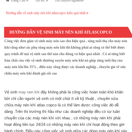
Trang Chủ
Tin tức
Tin chuyên nghành
Hướng dẫn vệ sinh máy nén khí atlascopco hiệu quả nhất
HƯỚNG DẪN VỆ SINH MÁY NÉN KHÍ ATLASCOPCO
Công việc đơn giản vệ sinh máy nén sao cho hiệu quả , tăng tuổi thọ cho máy nén
HIỆU QUẢ NHẤT
khí cũng như các phụ tùng máy nén khí thì không phải ai cũng có thể biết được
quy trình để mà vệ sinh sao thế nào cho đúng và hiệu quả nhất . Có ai từng biết
bản chất của việc vệ sinh thường xuyên máy nén khí nó giúp tăng tuổi thọ của
máy nén khí lên 35% , điều này cũng được các doanh nghiệp , chuyên gia về sửa
chữa máy nén khí đánh giá rất cao
Vệ sinh
may nen khi
đây không phải là công việc hoàn toàn khó khăn
bởi chỉ cần người vệ sinh có một chút ít về kỹ thuật , chuyên sửa
chữa máy nén khí atlas copco là có thể làm được công việc đó dễ
dàng .Trên thị trường thì hầu như các doanh nghiệp đều có sự luân
chuyển của các máy nén khí với nhau , có những máy nén khí phải
hoạt động liên tục 24/24 có những máy nén khí chỉ hoạt động theo giờ
hành chính .Điều này công việc vệ sinh giữa các dòng máy nén khí này