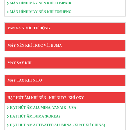
MÀN HÌNH MÁY NÉN KHÍ COMPAIR
MÀN HÌNH MÁY NÉN KHÍ FUSHENG
VAN XẢ NƯỚC TỰ ĐỘNG
MÁY NÉN KHÍ TRỤC VÍT BUMA
MÁY SẤY KHÍ
MÁY TẠO KHÍ NITƠ
HẠT HÚT ẨM KHÍ NÉN - KHÍ NITƠ - KHÍ OXY
HẠT HÚT ẨM ALUMINA, VANAIR - USA
HẠT HÚT ẨM BUMA (KOREA)
HẠT HÚT ẨM ACTIVATED ALUMINA, (XUẤT XỨ CHINA)