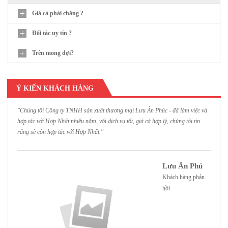
Giá cả phải chăng ?
Đối tác uy tín ?
Trên mong đợi?
Ý KIẾN KHÁCH HÀNG
"Chúng tôi Công ty TNHH sản xuất thương mại Lưu Ân Phúc - đã làm việc và
"
hợp tác với Hợp Nhất nhiều năm, với dịch vụ tốt, giá cả hợp lý, chúng tôi tin
H
rằng sẽ còn hợp tác với Hợp Nhất."
h
Lưu Ân Phú
Khách hàng phản
hồi