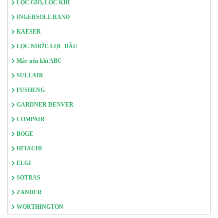
LỌC GIÓ, LỌC KHÍ
INGERSOLL RAND
KAESER
LỌC NHỚT, LỌC DẦU
Máy nén khí ABC
SULLAIR
FUSHENG
GARDNER DENVER
COMPAIR
BOGE
HITACHI
ELGI
SOTRAS
ZANDER
WORTHINGTON