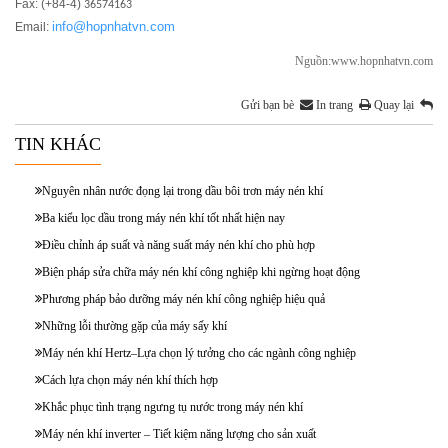
Fax: (+84-4)
36574163
info@hopnhatvn.com
Email:
Nguồn:www.hopnhatvn.com
Gửi bạn bè
In trang
Quay lại
TIN KHÁC
Nguyên nhân nước đọng lại trong dầu bôi trơn máy nén khí
Ba kiểu lọc dầu trong máy nén khí tốt nhất hiện nay
Điều chỉnh áp suất và năng suất máy nén khí cho phù hợp
Biện pháp sửa chữa máy nén khí công nghiệp khi ngừng hoạt động
Phương pháp bảo dưỡng máy nén khí công nghiệp hiệu quả
Những lỗi thường gặp của máy sấy khí
Máy nén khí Hertz–Lựa chọn lý tưởng cho các ngành công nghiệp
Cách lựa chọn máy nén khí thích hợp
Khắc phục tình trạng ngưng tụ nước trong máy nén khí
Máy nén khí inverter – Tiết kiệm năng lượng cho sản xuất