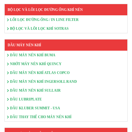
BỘ LỌC VÀ LÕI LỌC ĐƯỜNG ỐNG KHÍ NÉN
LÕI LỌC ĐƯỜNG ỐNG / IN LINE FILTER
BỘ LỌC VÀ LÕI LỌC KHÍ SOTRAS
DẦU MÁY NÉN KHÍ
DẦU MÁY NÉN KHÍ BUMA
NHỚT MÁY NÉN KHÍ QUINCY
DẦU MÁY NÉN KHÍ ATLAS COPCO
DẦU MÁY NÉN KHÍ INGERSOLL RAND
DẦU MÁY NÉN KHÍ SULLAIR
DẦU LUBRIPLATE
DẦU KLUBER SUMMIT - USA
DẦU THAY THẾ CHO MÁY NÉN KHÍ