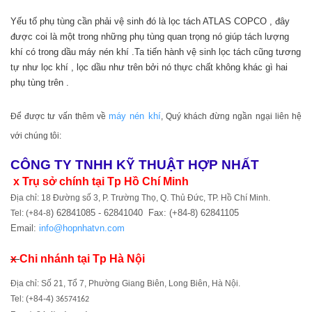
Yếu tố phụ tùng cần phải vệ sinh đó là lọc tách ATLAS COPCO , đây
được coi là một trong những phụ tùng quan trọng nó giúp tách lượng
khí có trong dầu máy nén khí .Ta tiến hành vệ sinh lọc tách cũng tương
tự như lọc khí , lọc dầu như trên bởi nó thực chất không khác gì hai
phụ tùng trên .
máy nén khí
Để được tư vấn thêm về
, Quý khách đừng ngần ngại liên hệ
với chúng tôi:
CÔNG TY TNHH KỸ THUẬT HỢP NHẤT
x Trụ sở chính tại Tp Hồ Chí Minh
Địa chỉ:
18 Đường số 3, P. Trường Thọ, Q. Thủ Đức, TP. Hồ Chí Minh.
) 62841085 - 62841040 Fax: (+84-8) 62841105
Tel: (+84-8
Email:
info@hopnhatvn.com
x
Chi nhánh tại Tp Hà Nội
Địa chỉ: Số 21, Tổ 7, Phường Giang Biên, Long Biên, Hà Nội.
Tel: (+84-4)
36574162