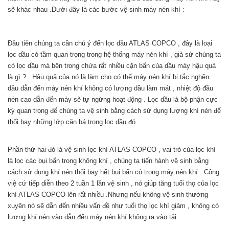
sẽ khác nhau .Dưới đây là các bước vệ sinh máy nén khí :
Đầu tiên chúng ta cần chú ý đến lọc dầu ATLAS COPCO , đây là loại
lọc dầu có tầm quan trọng trong hệ thống máy nén khí , giả sử chúng ta
có lọc dầu mà bên trong chứa rất nhiều cặn bẩn của dầu máy hậu quả
là gì ? . Hậu quả của nó là làm cho có thể máy nén khí bị tắc nghẽn
dầu dẫn đến máy nén khí không có lượng dầu làm mát , nhiệt độ đầu
nén cao dẫn đến máy sẽ tự ngừng hoạt động . Lọc dầu là bộ phận cực
kỳ quan trọng để chúng ta vệ sinh bằng cách sử dụng lượng khí nén để
thổi bay những lớp cặn bá trong lọc dầu đó .
Phần thứ hai đó là vệ sinh lọc khí ATLAS COPCO , vai trò của lọc khí
là lọc các bụi bẩn trong không khí , chúng ta tiến hành vệ sinh bằng
cách sử dụng khí nén thổi bay hết bụi bẩn có trong máy nén khí . Công
việ cứ tiếp diễn theo 2 tuần 1 lần vệ sinh , nó giúp tăng tuổi thọ của lọc
khí ATLAS COPCO lên rất nhiều .Nhưng nếu không vệ sinh thường
xuyên nó sẽ dẫn đến nhiều vấn đề như tuổi thọ lọc khí giảm , không có
lượng khí nén vào dẫn đến máy nén khí không ra vào tải