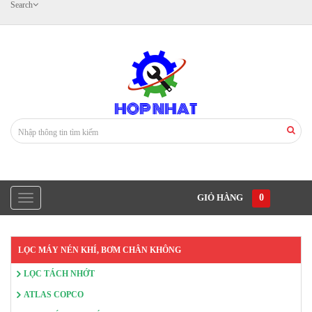
Search
GIỎ HÀNG
0
LỌC MÁY NÉN KHÍ, BƠM CHÂN KHÔNG
LỌC TÁCH NHỚT
ATLAS COPCO