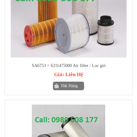
SA6753 = 6211475000 Air filter / Lọc gió
Giá:
Liên Hệ
Đặt Hàng