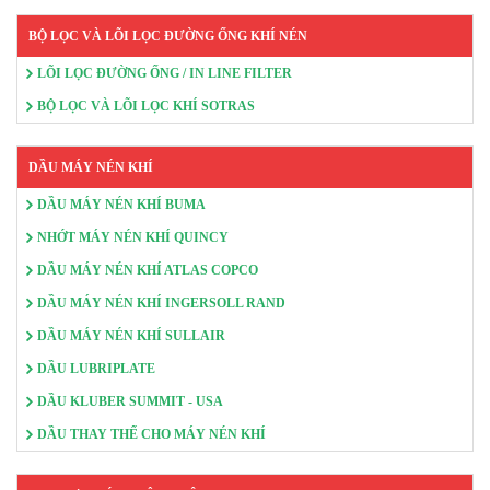
BỘ LỌC VÀ LÕI LỌC ĐƯỜNG ỐNG KHÍ NÉN
LÕI LỌC ĐƯỜNG ỐNG / IN LINE FILTER
BỘ LỌC VÀ LÕI LỌC KHÍ SOTRAS
DẦU MÁY NÉN KHÍ
DẦU MÁY NÉN KHÍ BUMA
NHỚT MÁY NÉN KHÍ QUINCY
DẦU MÁY NÉN KHÍ ATLAS COPCO
DẦU MÁY NÉN KHÍ INGERSOLL RAND
DẦU MÁY NÉN KHÍ SULLAIR
DẦU LUBRIPLATE
DẦU KLUBER SUMMIT - USA
DẦU THAY THẾ CHO MÁY NÉN KHÍ