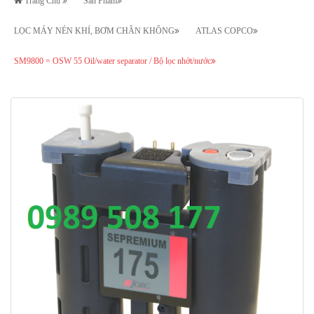
Trang Chủ
Sản Phẩm
LỌC MÁY NÉN KHÍ, BƠM CHÂN KHÔNG
ATLAS COPCO
SM9800 = OSW 55 Oil/water separator / Bộ lọc nhớt/nước