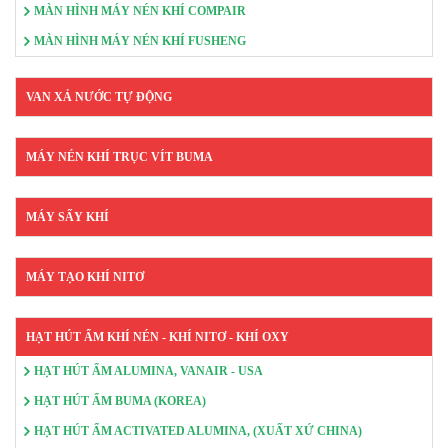
MÀN HÌNH MÁY NÉN KHÍ COMPAIR
MÀN HÌNH MÁY NÉN KHÍ FUSHENG
VAN XẢ NƯỚC TỰ ĐỘNG
MÁY NÉN KHÍ TRỤC VÍT BUMA
MÁY SẤY KHÍ
MÁY TẠO KHÍ NITƠ
HẠT HÚT ẨM KHÍ NÉN - KHÍ NITƠ - KHÍ OXY
HẠT HÚT ẨM ALUMINA, VANAIR - USA
HẠT HÚT ẨM BUMA (KOREA)
HẠT HÚT ẨM ACTIVATED ALUMINA, (XUẤT XỨ CHINA)