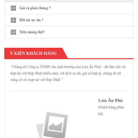
Giá cả phải chăng ?
Đối tác uy tín ?
Trên mong đợi?
Ý KIẾN KHÁCH HÀNG
"Chúng tôi Công ty TNHH sản xuất thương mại Lưu Ân Phúc - đã làm việc và
"
hợp tác với Hợp Nhất nhiều năm, với dịch vụ tốt, giá cả hợp lý, chúng tôi tin
H
rằng sẽ còn hợp tác với Hợp Nhất."
h
Lưu Ân Phú
Khách hàng phản
hồi