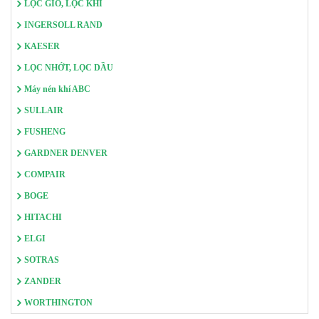
LỌC GIÓ, LỌC KHÍ
INGERSOLL RAND
KAESER
LỌC NHỚT, LỌC DẦU
Máy nén khí ABC
SULLAIR
FUSHENG
GARDNER DENVER
COMPAIR
BOGE
HITACHI
ELGI
SOTRAS
ZANDER
WORTHINGTON