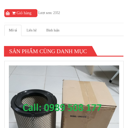
Lượt xem: 2352
Giỏ hàng
Mô tả
Liên hệ
Bình luận
SẢN PHẨM CÙNG DANH MỤC