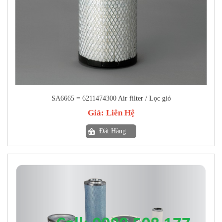
SA6665 = 6211474300 Air filter / Lọc gió
Giá:
Liên Hệ
Đặt Hàng