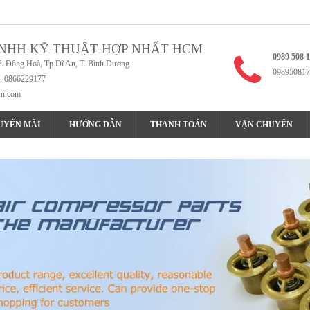
NHH KỸ THUẬT HỢP NHẤT HCM
0989 508 
P. Đông Hoà, Tp.Dĩ An, T. Bình Dương
098950817
x: 0866229177
vn.com
UYẾN MÃI
HƯỚNG DẪN
THANH TOÁN
VẬN CHUYỂN