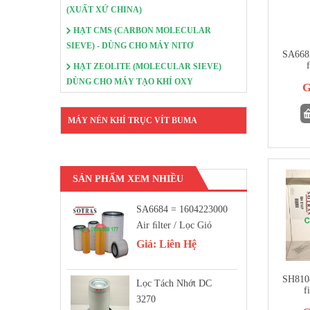
(XUẤT XỨ CHINA)
HẠT CMS (CARBON MOLECULAR
SIEVE) - DÙNG CHO MÁY NITƠ
SA6685
f
HẠT ZEOLITE (MOLECULAR SIEVE)
DÙNG CHO MÁY TẠO KHÍ OXY
G
MÁY NÉN KHÍ TRỤC VÍT BUMA
SẢN PHẨM XEM NHIỀU
SA6684 = 1604223000
Air FIlter / Lọc Gió
Giá:
Liên Hệ
SH8108
Lọc Tách Nhớt DC
f
3270