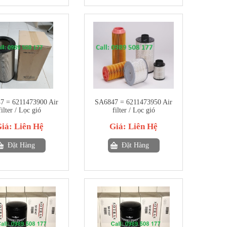
7 = 6211473900 Air
SA6847 = 6211473950 Air
filter / Lọc gió
filter / Lọc gió
Giá:
Liên Hệ
Giá:
Liên Hệ
Đặt Hàng
Đặt Hàng