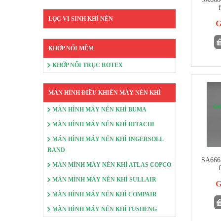
f
LỌC VI SINH KHÍ NÉN
G
KHỚP NỐI MỀM
KHỚP NỐI TRỤC ROTEX
MÀN HÌNH ĐIỀU KHIỂN MÁY NÉN KHÍ
MÀN HÌNH MÁY NÉN KHÍ BUMA
MÀN HÌNH MÁY NÉN KHÍ HITACHI
MÁN HÌNH MÁY NÉN KHÍ INGERSOLL
RAND
SA6665
MÀN MÌNH MÁY NÉN KHÍ ATLAS COPCO
f
MÀN MÌNH MÁY NÉN KHÍ SULLAIR
G
MÀN HÌNH MÁY NÉN KHÍ COMPAIR
MÀN HÌNH MÁY NÉN KHÍ FUSHENG