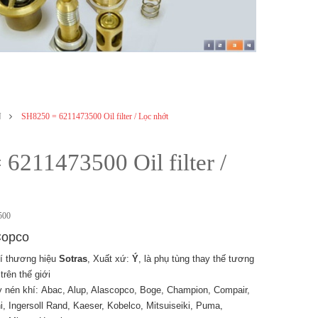
N
SH8250 = 6211473500 Oil filter / Lọc nhớt
6211473500 Oil filter /
500
Copco
í thương hiệu
Sotras
, Xuất xứ:
Ý
, là phụ tùng thay thế tương
rên thế giới
 nén khí: Abac, Alup, Alascopco, Boge, Champion, Compair,
i, Ingersoll Rand, Kaeser, Kobelco, Mitsuiseiki, Puma,