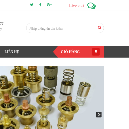
Live chat
177
7
0
GIỎ HÀNG
LIÊN HỆ