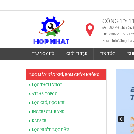
CÔNG TY T
Đc: 166 Võ Thị Sáu, 
Đt: 0866229177 - Fa
Email:
info@hopnhat
TRANG CHỦ
GIỚI THIỆU
TIN TỨC
KH
LỌC MÁY NÉN KHÍ, BƠM CHÂN KHÔNG
LỌC TÁCH NHỚT
ATLAS COPCO
LỌC GIÓ, LỌC KHÍ
INGERSOLL RAND
KAESER
LỌC NHỚT, LỌC DẦU