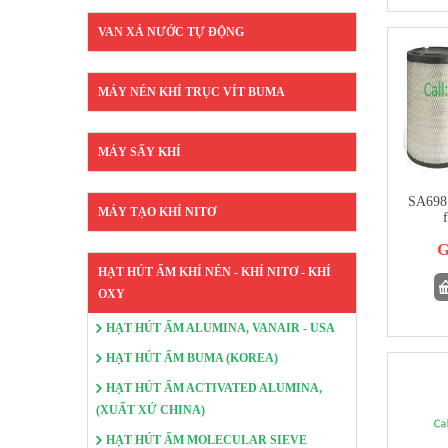
VAN XẢ NƯỚC TỰ ĐỘNG
MÁY NÉN KHÍ TRỤC VÍT BUMA
MÁY SẤY KHÍ
SA6981
MÁY TẠO KHÍ NITƠ
f
G
HẠT HÚT ẨM KHÍ NÉN - KHÍ NITƠ - KHÍ
OXY
HẠT HÚT ẨM ALUMINA, VANAIR - USA
HẠT HÚT ẨM BUMA (KOREA)
HẠT HÚT ẨM ACTIVATED ALUMINA,
(XUẤT XỨ CHINA)
HẠT HÚT ẨM MOLECULAR SIEVE