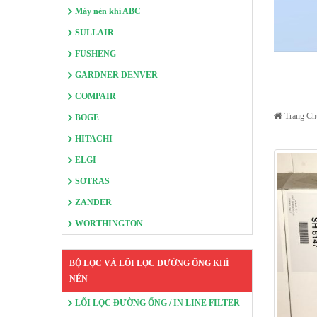
Máy nén khí ABC
SULLAIR
FUSHENG
GARDNER DENVER
COMPAIR
Trang Ch
BOGE
HITACHI
ELGI
SOTRAS
ZANDER
WORTHINGTON
BỘ LỌC VÀ LÕI LỌC ĐƯỜNG ỐNG KHÍ
NÉN
LÕI LỌC ĐƯỜNG ỐNG / IN LINE FILTER