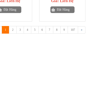
Giá:
Liên Hệ
Giá:
Liên Hệ
Đặt Hàng
Đặt Hàng
1
2
3
4
5
6
7
8
9
107
»