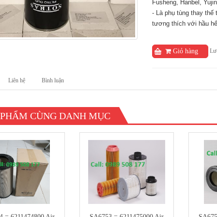
Fusheng, Hanbel, Yuji
- Là phụ tùng thay thế
tương thích với hầu hết
Lượ
Giỏ hàng
Liên hệ
Bình luận
 PHẨM CÙNG DANH MỤC
 = 6211474800 Air
SA6753 = 6211475000 Air
SA675