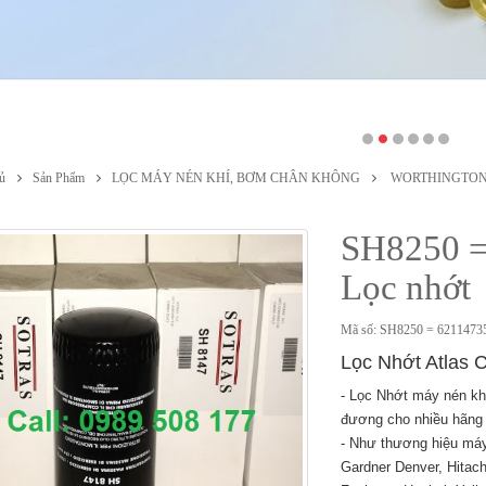
ủ
Sản Phẩm
LỌC MÁY NÉN KHÍ, BƠM CHÂN KHÔNG
WORTHINGTO
SH8250 = 
Lọc nhớt
Mã số: SH8250 = 6211473
Lọc Nhớt Atlas 
- Lọc Nhớt máy nén kh
đương cho nhiều hãng t
- Như thương hiệu máy
Gardner Denver, Hitach