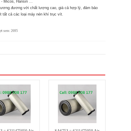
n - Micos, Hansin …
 tương đương với chất lượng cao, giá cả hợp lý, đảm bảo
 tất cả các loại máy nén khí trục vít.
t xem: 2695
3 = 6211475050 Air
SA6753 = 6211475050 Air