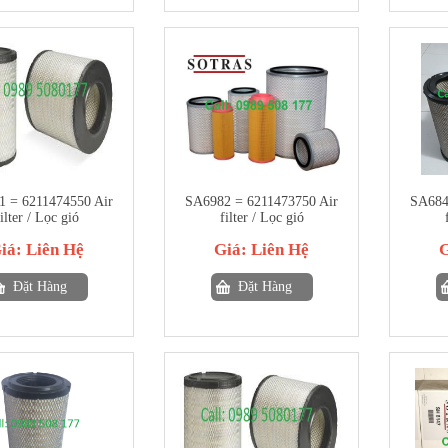
 = 6211474550 Air
SA6982 = 6211473750 Air
SA684
ilter / Lọc gió
filter / Lọc gió
iá:
Liên Hệ
Giá:
Liên Hệ
Đặt Hàng
Đặt Hàng