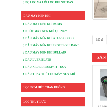
BỘ LỌC VÀ LÕI LỌC KHÍ SOTRAS
DẦU MÁY NÉN KHÍ
DẦU MÁY NÉN KHÍ BUMA
NHỚT MÁY NÉN KHÍ QUINCY
DẦU MÁY NÉN KHÍ ATLAS COPCO
Mô tả
DẦU MÁY NÉN KHÍ INGERSOLL RAND
DẦU MÁY NÉN KHÍ SULLAIR
SẢN
DẦU LUBRIPLATE
DẦU KLUBER SUMMIT - USA
DẦU THAY THẾ CHO MÁY NÉN KHÍ
LỌC BƠM HÚT CHÂN KHÔNG
LỌC THỦY LỰC
SA6684