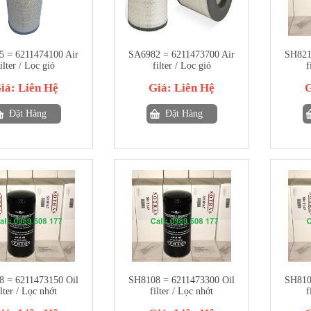
 = 6211474100 Air
SA6982 = 6211473700 Air
SH821
ilter / Lọc gió
filter / Lọc gió
f
iá:
Liên Hệ
Giá:
Liên Hệ
Đặt Hàng
Đặt Hàng
 = 6211473150 Oil
SH8108 = 6211473300 Oil
SH810
ilter / Lọc nhớt
filter / Lọc nhớt
f