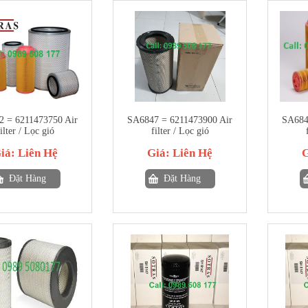
 = 6211473750 Air
SA6847 = 6211473900 Air
SA684
ilter / Lọc gió
filter / Lọc gió
iá:
Liên Hệ
Giá:
Liên Hệ
Đặt Hàng
Đặt Hàng