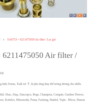
N
SA6753 = 6211475050 Air filter / Lọc gió
6211475050 Air filter /
050
g hiệu Sotras, Xuất xứ: Ý, là phụ tùng thay thế tương đương cho nhiều
khí: Abac, Alup, Alascopco, Boge, Champion, Compair, Gardner Denver,
eser, Kobelco, Mitsuiseiki, Puma, Fusheng, Hanbel, Yujin - Micos, Hansin