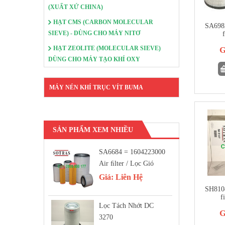
(XUẤT XỨ CHINA)
HẠT CMS (CARBON MOLECULAR
SA6982
SIEVE) - DÙNG CHO MÁY NITƠ
f
HẠT ZEOLITE (MOLECULAR SIEVE)
G
DÙNG CHO MÁY TẠO KHÍ OXY
MÁY NÉN KHÍ TRỤC VÍT BUMA
SẢN PHẨM XEM NHIỀU
SA6684 = 1604223000
Air FIlter / Lọc Gió
Giá:
Liên Hệ
SH8108
f
Lọc Tách Nhớt DC
G
3270