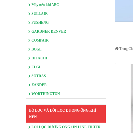
Máy nén khí ABC
SULLAIR
FUSHENG
GARDNER DENVER
COMPAIR
Trang Ch
BOGE
HITACHI
ELGI
SOTRAS
ZANDER
WORTHINGTON
BỘ LỌC VÀ LÕI LỌC ĐƯỜNG ỐNG KHÍ
NÉN
LÕI LỌC ĐƯỜNG ỐNG / IN LINE FILTER