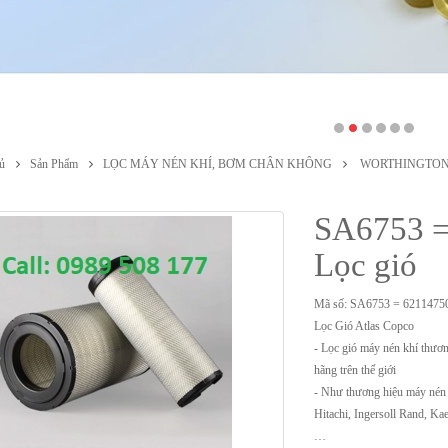
ủ
Sản Phẩm
LỌC MÁY NÉN KHÍ, BƠM CHÂN KHÔNG
WORTHINGTO
SA6753 = 
Lọc gió
Mã số: SA6753 = 6211475
Lọc Gió Atlas Copco
- Lọc gió máy nén khí thươn
hãng trên thế giới
- Như thương hiệu máy nén 
Hitachi, Ingersoll Rand, Ka
…