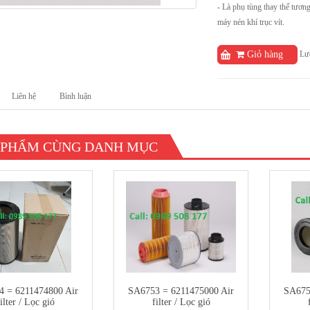
- Là phụ tùng thay thế tương
máy nén khí trục vít.
Lượ
Giỏ hàng
Liên hệ
Bình luận
 PHẨM CÙNG DANH MỤC
 = 6211474800 Air
SA6753 = 6211475000 Air
SA675
ilter / Lọc gió
filter / Lọc gió