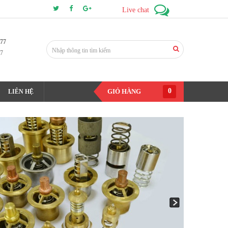
Live chat
177
7
0
GIỎ HÀNG
LIÊN HỆ