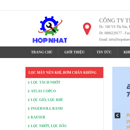
CÔNG TY T
Đc: 166 Võ Thị Sáu, 
Đt: 0866229177 - Fa
Email:
info@hopnhat
TRANG CHỦ
GIỚI THIỆU
TIN TỨC
KH
LỌC MÁY NÉN KHÍ, BƠM CHÂN KHÔNG
LỌC TÁCH NHỚT
ATLAS COPCO
LỌC GIÓ, LỌC KHÍ
INGERSOLL RAND
KAESER
LỌC NHỚT, LỌC DẦU