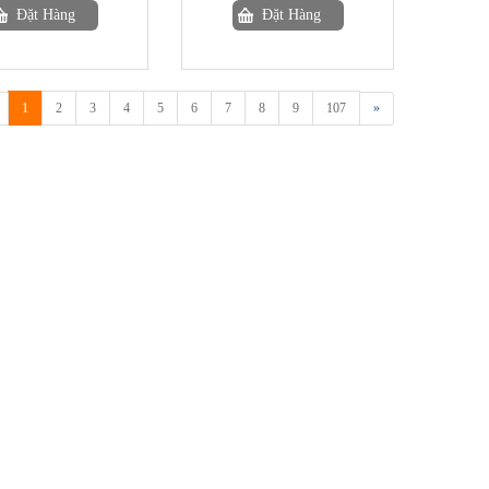
Đặt Hàng
Đặt Hàng
1
2
3
4
5
6
7
8
9
107
»