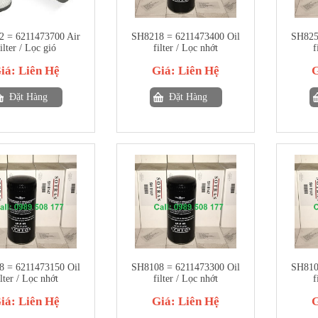
 = 6211473700 Air
SH8218 = 6211473400 Oil
SH825
ilter / Lọc gió
filter / Lọc nhớt
f
iá:
Liên Hệ
Giá:
Liên Hệ
Đặt Hàng
Đặt Hàng
 = 6211473150 Oil
SH8108 = 6211473300 Oil
SH810
ilter / Lọc nhớt
filter / Lọc nhớt
f
iá:
Liên Hệ
Giá:
Liên Hệ