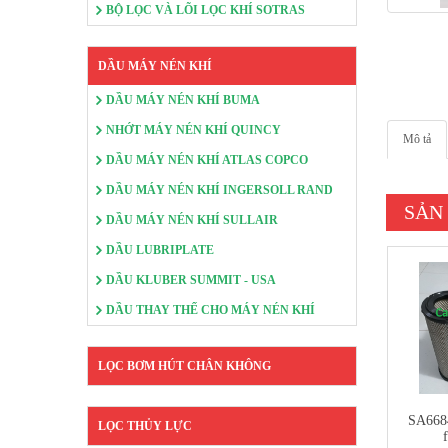
BỘ LỌC VÀ LÕI LỌC KHÍ SOTRAS
DẦU MÁY NÉN KHÍ
DẦU MÁY NÉN KHÍ BUMA
NHỚT MÁY NÉN KHÍ QUINCY
Mô tả
DẦU MÁY NÉN KHÍ ATLAS COPCO
DẦU MÁY NÉN KHÍ INGERSOLL RAND
SẢN
DẦU MÁY NÉN KHÍ SULLAIR
DẦU LUBRIPLATE
DẦU KLUBER SUMMIT - USA
DẦU THAY THẾ CHO MÁY NÉN KHÍ
LỌC BƠM HÚT CHÂN KHÔNG
SA6684
LỌC THỦY LỰC
f