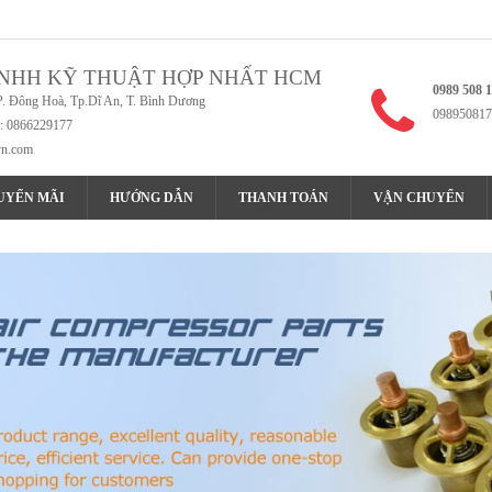
NHH KỸ THUẬT HỢP NHẤT HCM
0989 508 
P. Đông Hoà, Tp.Dĩ An, T. Bình Dương
098950817
x: 0866229177
vn.com
UYẾN MÃI
HƯỚNG DẪN
THANH TOÁN
VẬN CHUYỂN