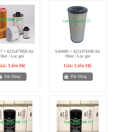
7 = 6211473950 Air
SA6685 = 6211474100 Air
filter / Lọc gió
filter / Lọc gió
Giá:
Liên Hệ
Giá:
Liên Hệ
Đặt Hàng
Đặt Hàng