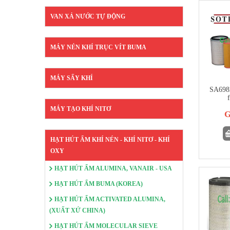
VAN XẢ NƯỚC TỰ ĐỘNG
MÁY NÉN KHÍ TRỤC VÍT BUMA
MÁY SẤY KHÍ
SA6982
f
MÁY TẠO KHÍ NITƠ
G
HẠT HÚT ẨM KHÍ NÉN - KHÍ NITƠ - KHÍ
OXY
HẠT HÚT ẨM ALUMINA, VANAIR - USA
HẠT HÚT ẨM BUMA (KOREA)
HẠT HÚT ẨM ACTIVATED ALUMINA,
(XUẤT XỨ CHINA)
HẠT HÚT ẨM MOLECULAR SIEVE